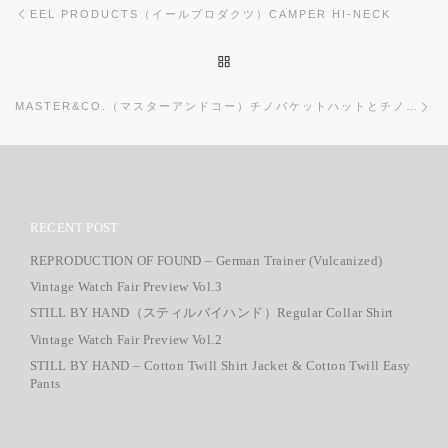
EEL PRODUCTS（イールプロダクツ）CAMPER HI-NECK
投稿リストに戻る
次
MASTER&CO.（マスターアンドコー）チノバケットハットとチノキャップ
RECENT POST
REPRODUCTION OF FOUND – German Trainer (Vulcanized)
Vintage Watch Fair Preview Vol.3
STILL BY HAND（スティルバイハンド）Regular Collar Shirt
Vintage Watch Fair Preview Vol.2
STILL BY HAND – Cotton Twill Shirt Jacket & Cotton Twill Easy
Pants