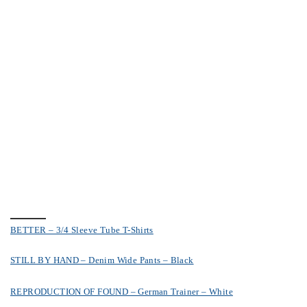
BETTER – 3/4 Sleeve Tube T-Shirts
STILL BY HAND – Denim Wide Pants – Black
REPRODUCTION OF FOUND – German Trainer – White