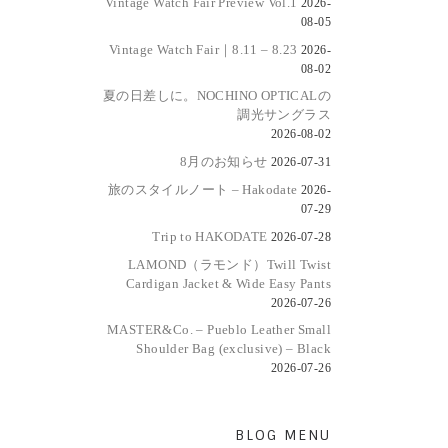
Vintage Watch Fair Preview Vol.1
2026-
08-05
Vintage Watch Fair｜8.11 – 8.23
2026-
08-02
夏の日差しに。NOCHINO OPTICALの
調光サングラス
2026-08-02
8月のお知らせ
2026-07-31
旅のスタイルノート – Hakodate
2026-
07-29
Trip to HAKODATE
2026-07-28
LAMOND（ラモンド）Twill Twist
Cardigan Jacket & Wide Easy Pants
2026-07-26
MASTER&Co. – Pueblo Leather Small
Shoulder Bag (exclusive) – Black
2026-07-26
BLOG MENU