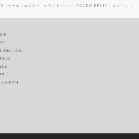
次
EEL PRODUCTS（イールプロダクツ）のワイドパンツ「RONDO DENIM / ロンドデニム」
OME
OG
LINESTORE
CESS
YLE
OUT
STAGRAM