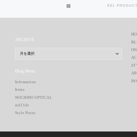
投稿リストに戻る
H
ARCHIVE
BL
ON
ARCHIVE
AC
ST
Blog Menu
AB
IN
Information
Items
NOCHINO OPTICAL
still life
Style Notes