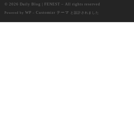
© 2026
Daily Blog | FENEST
– All rights reserved
WP
Customizr テーマ
Powered by
–
と設計されました