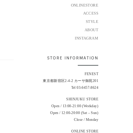
ONLINESTORE
ACCESS
STYLE
ABOUT
INSTAGRAM
STORE INFORMATION
FENEST
東京都新宿区2-4-2 カーサ御苑201
Tel 03-6457-8624
SHINJUKU STORE
Open / 13:00-21:00 (Weekday)
Open / 12:00-20:00 (Sat – Sun)
Close / Monday
ONLINE STORE