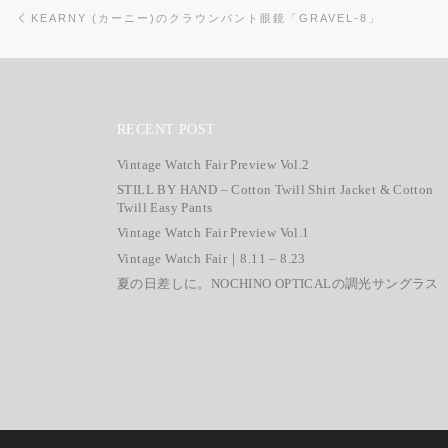
投稿ナビゲーション
前の投稿
KEARNY (カーニー)のクラウンパント眼鏡「GRAVEL-8」
RECENT POST
Vintage Watch Fair Preview Vol.2
STILL BY HAND – Cotton Twill Shirt Jacket & Cotton
Twill Easy Pants
Vintage Watch Fair Preview Vol.1
Vintage Watch Fair｜8.11 – 8.23
夏の日差しに。NOCHINO OPTICALの調光サングラス