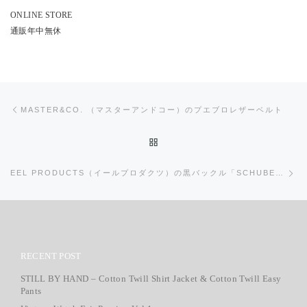
ONLINE STORE
通販年中無休
投稿ナビゲーション
前の投稿
MASTER&CO. （マスターアンドコー）のプエブロレザーベルト
投稿リストに戻る
次
EEL PRODUCTS（イールプロダクツ）の黒バックル「SCHUBELT/シューベルト」
RECENT POST
STILL BY HAND – Cotton Twill Shirt Jacket & Cotton Twill Easy
Pants