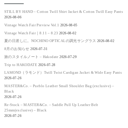
STILL BY HAND – Cotton Twill Shirt Jacket & Cotton Twill Easy Pants
2026-08-06
Vintage Watch Fair Preview Vol.1
2026-08-05
Vintage Watch Fair｜8.11 – 8.23
2026-08-02
夏の日差しに。NOCHINO OPTICALの調光サングラス
2026-08-02
8月のお知らせ
2026-07-31
旅のスタイルノート – Hakodate
2026-07-29
Trip to HAKODATE
2026-07-28
LAMOND（ラモンド）Twill Twist Cardigan Jacket & Wide Easy Pants
2026-07-26
MASTER&Co. – Pueblo Leather Small Shoulder Bag (exclusive) –
Black
2026-07-26
Re-Stock – MASTER&Co. – Saddle Pull Up Leather Belt
25mm(exclusive) – Black
2026-07-26