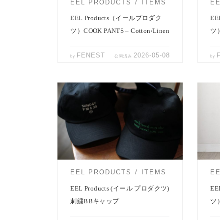
EEL PRODUCTS
ITEMS
E
EEL Products（イールプロダク
EE
ツ）COOK PANTS – Cotton/Linen
ツ）
FENEST
2026-05-08
by
公開済み
by
シンプルなコーディネート少しだけ遊
EEL
び心を。 EEL Productsのキャップが3型
ードイ
入荷しています。 […]
[…]
EEL PRODUCTS
ITEMS
E
EEL Products (イール プロダクツ)
EE
刺繍BBキャップ
ツ）