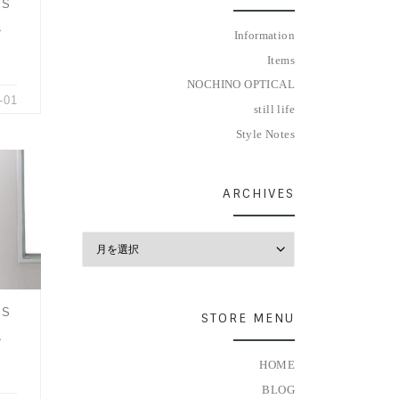
MS
ク
Information
Items
NOCHINO OPTICAL
-01
still life
Style Notes
ARCHIVES
グスリ
 超
Archives
MS
STORE MENU
ク
HOME
BLOG