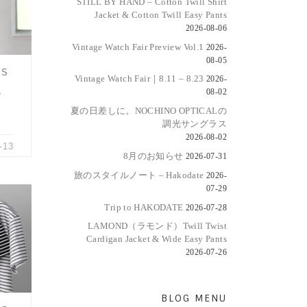
向か
STILL BY HAND – Cotton Twill Shirt
Jacket & Cotton Twill Easy Pants
2026-08-06
Vintage Watch Fair Preview Vol.1
2026-
08-05
MS
Vintage Watch Fair｜8.11 – 8.23
2026-
08-02
ク
夏の日差しに。NOCHINO OPTICALの
調光サングラス
2026-08-02
-13
8月のお知らせ
2026-07-31
旅のスタイルノート – Hakodate
2026-
07-29
Trip to HAKODATE
2026-07-28
ソー
LAMOND（ラモンド）Twill Twist
ー柄も
Cardigan Jacket & Wide Easy Pants
2026-07-26
BLOG MENU