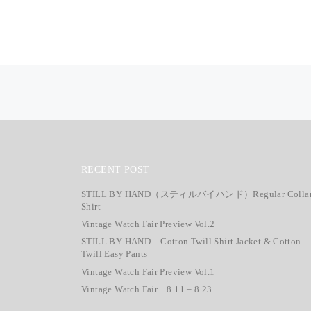
投稿ナビゲーション
RECENT POST
STILL BY HAND（スティルバイハンド）Regular Colla
Shirt
Vintage Watch Fair Preview Vol.2
STILL BY HAND – Cotton Twill Shirt Jacket & Cotton
Twill Easy Pants
Vintage Watch Fair Preview Vol.1
Vintage Watch Fair｜8.11 – 8.23