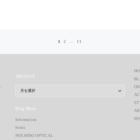
1
2
…
11
H
ARCHIVE
BL
ON
r
ARCHIVE
AC
ST
Blog Menu
AB
IN
Information
Items
NOCHINO OPTICAL