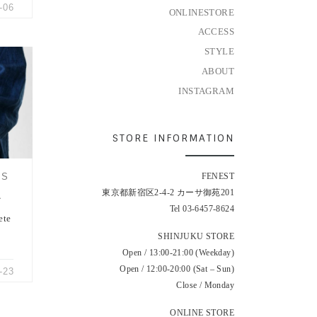
-06
ONLINESTORE
ACCESS
STYLE
ABOUT
ラーコ
INSTAGRAM
サク
STORE INFORMATION
MS
FENEST
東京都新宿区2-4-2 カーサ御苑201
ク
Tel 03-6457-8624
ete
SHINJUKU STORE
Open / 13:00-21:00 (Weekday)
Open / 12:00-20:00 (Sat – Sun)
-23
Close / Monday
ONLINE STORE