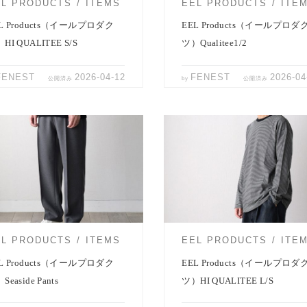
EL PRODUCTS
ITEMS
EEL PRODUCTS
ITE
L Products（イールプロダク
EEL Products（イールプロダ
HI QUALITEE S/S
ツ）Qualitee1/2
FENEST
2026-04-12
FENEST
2026-04
公開済み
by
公開済み
 Products春の定番パンツ。 テーパ
EEL Productsのクルーネックロン
ージースラックス（Seaside Pants
ーブTEE「HI QUALITEE L/S 」。
[…]
EL PRODUCTS
ITEMS
EEL PRODUCTS
ITE
L Products（イールプロダク
EEL Products（イールプロダ
Seaside Pants
ツ）HI QUALITEE L/S