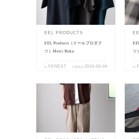
アイテム。 EEL Productsの半袖ポロシ
ってき
ャツ（Merci […]
ラー
EEL PRODUCTS
E
EEL Products（イールプロダク
EE
ツ）Merci Boku
ツ）
FENEST
2026-06-04
by
公開済み
by
EEL Productsより、定番セミワイドイー
EEL
ジーパンツ「COOK PANTS」のご紹介
TEE
です。 春 […]
す。 