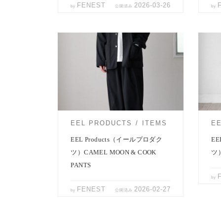
FENEST
2026-03-26
by
公開済み
by
EEL Productsより春の新作、同素材のジ
EEL
ャケットとパンツのご紹介です。 自然
介で
なストレッチ感の […]
ツ。 
EEL PRODUCTS
ITEMS
E
EEL Products（イールプロダク
EE
ツ）CAMEL MOON & COOK
ツ）
PANTS
by
FENEST
2026-02-27
by
公開済み