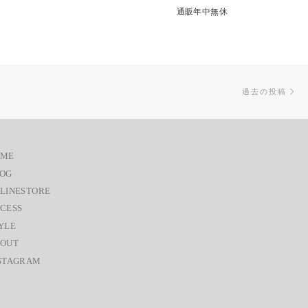
通販年中無休
過
過去の投稿
OME
OG
LINESTORE
CESS
YLE
OUT
STAGRAM