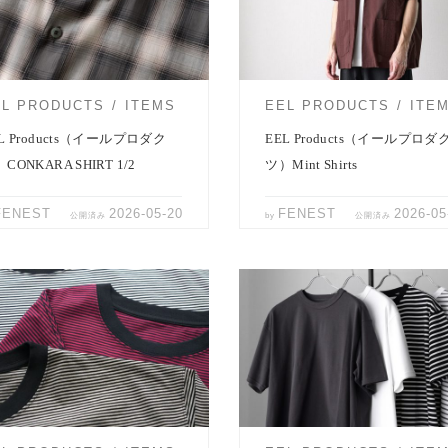
ましたね。 EEL Productsミニカ
るとのこと。 季節は徐々に初夏に
カラーハーフス […]
っていますね。 EEL Pro […]
EL PRODUCTS
ITEMS
EEL PRODUCTS
ITE
L Products（イールプロダク
EEL Products（イールプロダ
CONKARA SHIRT 1/2
ツ）Mint Shirts
FENEST
2026-05-20
FENEST
2026-05
公開済み
by
公開済み
 Productsより、クルーネック半袖
EEL Productsクルーネックカット
「HI QUALITEE S/S」のご紹介で
「Qualitee1/2」。 今季はボーダ
[…]
加わり […]