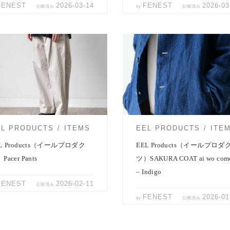
FENEST
2026-03-14
FENEST
2026-03
公開済み
by
公開済み
 Productsより春の新作パンツのご紹
EEL Productsよりリネンステンカ
す。 2タックコットンリネンパン
ートのご紹介。 ブランド定番の「
シルクのよ […]
ラコート」のリネ […]
EL PRODUCTS
ITEMS
EEL PRODUCTS
ITE
L Products（イールプロダク
EEL Products（イールプロダ
Pacer Pants
ツ）SAKURA COAT ai wo com
– Indigo
FENEST
2026-02-11
公開済み
FENEST
2026-01
by
公開済み