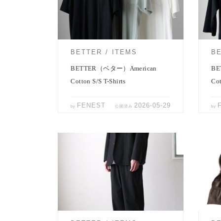
シャツ、 「American Cotton S/S T-Sh
番7
[…]
新色
BETTER
ITEMS
B
BETTER（ベター）American
BE
Cotton S/S T-Shirts
Cot
FENEST
2026-05-29
by
公開済み
by
BETTERより、春先に汎用性の高いセッ
BET
トアップが届きました。セットアップ
巻物
でも、単品でも機能するバラ […]