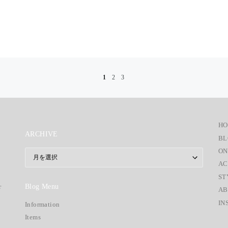
1
2
3
H
ARCHIVE
BL
ON
ARCHIVE
AC
ST
Blog Menu
r
AB
IN
Information
Items