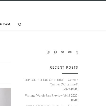
Search
AGRAM
RECENT POSTS
REPRODUCTION OF FOUND – German
Trainer (Vulcanized)
2026-08-09
Vintage Watch Fair Preview Vol.3
2026-
08-09
チシア