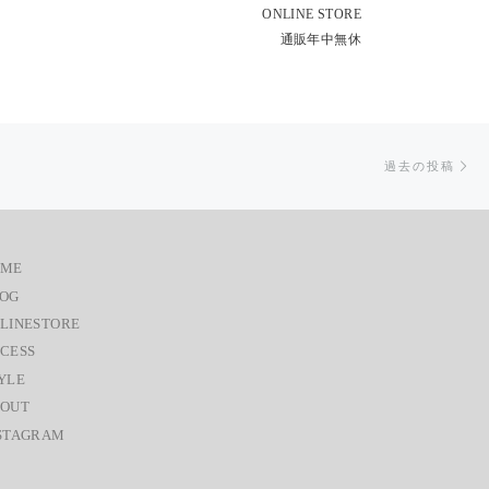
ONLINE STORE
通販年中無休
過
過去の投稿
OME
OG
LINESTORE
CESS
YLE
OUT
STAGRAM