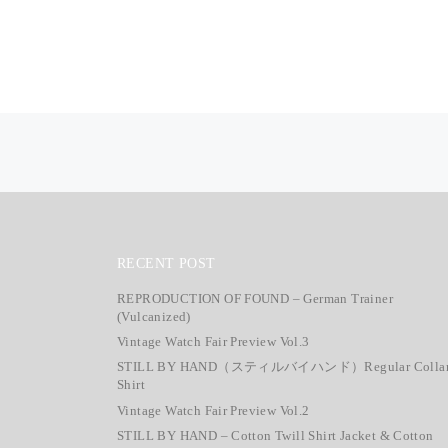
投稿ナビゲーション
RECENT POST
REPRODUCTION OF FOUND – German Trainer
(Vulcanized)
Vintage Watch Fair Preview Vol.3
STILL BY HAND（スティルバイハンド）Regular Colla
Shirt
Vintage Watch Fair Preview Vol.2
STILL BY HAND – Cotton Twill Shirt Jacket & Cotton