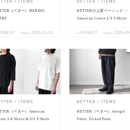
ETTER
ITEMS
BETTER
ITEMS
ETTER（ベター）MERINO
BETTERの上質ベーシック ―
ARF
American Cotton L/S T-Shirts
FENEST
2025-11-22
FENEST
2025-09
公開済み
by
公開済み
TTERより定番オリジナル素材を使っ
冬パンツ最後のご紹介です。 BETT
分袖Ｔシャツと半袖Ｔシャツのご紹
の1タックイージーパンツ「Aeroge
 それぞれ以前の型よ […]
Fabric Tu […]
ETTER
ITEMS
BETTER
ITEMS
TTER（ベター）American
BETTER（ベター）Aerogel
ton 3/4 Sleeve & S/S T-Shirts
Fabric Tucked Pants