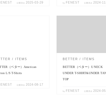
FENEST
2025-03-29
FENEST
2024-11
公開済み
by
公開済み
半袖シャツの相棒に 気温がじわ
TTERの長袖クルーネックポケットＴ
上がり、街には半袖シャツを着た
American Cotton L/S T-Shir […]
が増えてきました […]
ETTER
ITEMS
BETTER
ITEMS
TTER（ベター）American
BETTER（ベター）U NECK
ton L/S T-Shirts
UNDER T-SHIRT&UNDER TA
TOP
FENEST
2024-08-17
公開済み
FENEST
2024-05
by
公開済み