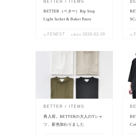
BETTER
ITEMS
B
BETTER（ベター）Rip Stop
B
Light Jacket & Baker Pants
SC
FENEST
2026-02-28
by
公開済み
by
完売していた人気Tシャツが、新色を
BE
加えて再入荷しました。 ご好評いただ
た7
いている、BET […]
介。
BETTER
ITEMS
B
再入荷。BETTERの大人のTシャ
BE
ツ、新色加わりました
Cot