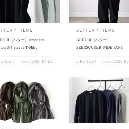
分袖クルーネックＴシャツ。 今季は
サッカーパンツ。 繊維廃棄物から
のセージグリーンを […]
されたポリエステルを使 […]
ETTER
ITEMS
BETTER
ITEMS
TTER（ベター）American
BETTER（ベター）
ton 3/4 Sleeve T-Shirt
SEERSUCKER WIDE PANT
FENEST
2026-04-22
FENEST
2026-03
公開済み
by
公開済み
ようやく朝晩の空気に涼しさが混
TER – MERINO SCARF そろそろ
り、秋の気配を感じられるように
も気になる季節。 […]
てきました。 BETTERの定番、 […