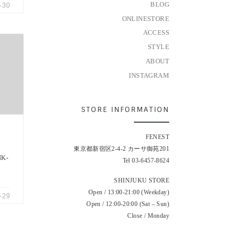
BLOG
-30
ONLINESTORE
ACCESS
STYLE
ABOUT
じわと
人々
INSTAGRAM
STORE INFORMATION
FENEST
東京都新宿区2-4-2 カーサ御苑201
NK-
Tel 03-6457-8624
SHINJUKU STORE
Open / 13:00-21:00 (Weekday)
-29
Open / 12:00-20:00 (Sat – Sun)
Close / Monday