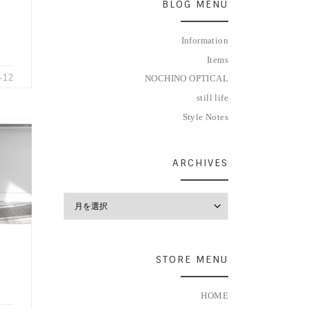
BLOG MENU
Information
Items
-12
NOCHINO OPTICAL
still life
Style Notes
ER
ARCHIVES
l
Archives
STORE MENU
HOME