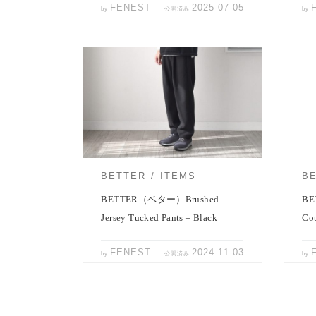
FENEST
2025-07-05
by
公開済み
by
BETTERの新作1タックイージーパンツ
BE
「Brushed Jersey Tucked […]
シャツ「
BETTER
ITEMS
B
BETTER（ベター）Brushed
BE
Jersey Tucked Pants – Black
Cot
FENEST
2024-11-03
by
公開済み
by