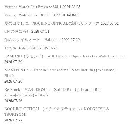
Vintage Watch Fair Preview Vol.1
2026-08-05
Vintage Watch Fair｜8.11 – 8.23
2026-08-02
夏の日差しに。NOCHINO OPTICALの調光サングラス
2026-08-02
8月のお知らせ
2026-07-31
旅のスタイルノート – Hakodate
2026-07-29
Trip to HAKODATE
2026-07-28
LAMOND（ラモンド）Twill Twist Cardigan Jacket & Wide Easy Pants
2026-07-26
MASTER&Co. – Pueblo Leather Small Shoulder Bag (exclusive) –
Black
2026-07-26
Re-Stock – MASTER&Co. – Saddle Pull Up Leather Belt
25mm(exclusive) – Black
2026-07-26
NOCHINO OPTICAL（ノチノオプティカル）KOUGETSU &
TSUKIYOMI
2026-07-22