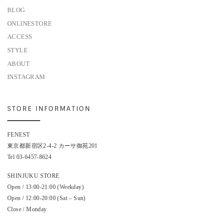
BLOG
ONLINESTORE
ACCESS
STYLE
ABOUT
INSTAGRAM
STORE INFORMATION
FENEST
東京都新宿区2-4-2 カーサ御苑201
Tel 03-6457-8624
SHINJUKU STORE
Open / 13:00-21:00 (Weekday)
Open / 12:00-20:00 (Sat – Sun)
Close / Monday