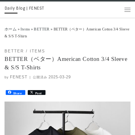
Daily Blog | FENEST
コンテンツへスキップ
メニ
ホーム
Items
BETTER
»
»
»
BETTER（ベター）American Cotton 3/4 Sleeve
& S/S T-Shirts
BETTER
ITEMS
BETTER（ベター）American Cotton 3/4 Sleeve
& S/S T-Shirts
FENEST
2025-03-29
by
|
公開済み
Share
Post