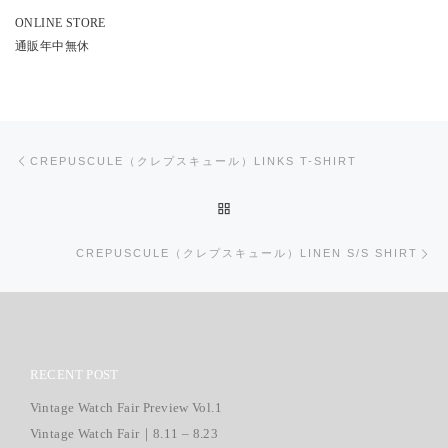
ONLINE STORE
通販年中無休
投稿ナビゲーション
前の投稿
CREPUSCULE（クレプスキュール）LINKS T-SHIRT
投稿リストに戻る
次
CREPUSCULE（クレプスキュール）LINEN S/S SHIRT
RECENT POST
Vintage Watch Fair Preview Vol.1
Vintage Watch Fair｜8.11 – 8.23