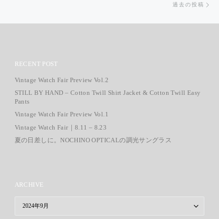
過去の投稿
RECENT POST
Vintage Watch Fair Preview Vol.2
STILL BY HAND – Cotton Twill Shirt Jacket & Cotton Twill Easy
Pants
Vintage Watch Fair Preview Vol.1
Vintage Watch Fair｜8.11 – 8.23
夏の日差しに。NOCHINO OPTICALの調光サングラス
ARCHIVE
ARCHIVE