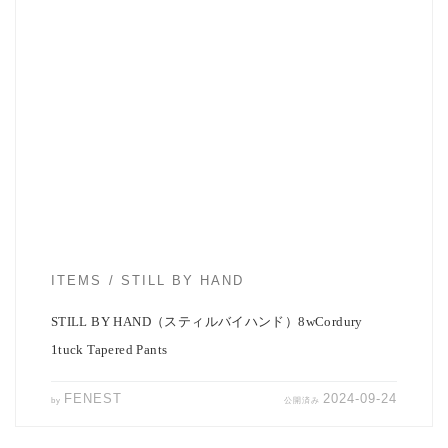
本格的な秋到来。 街ゆく人の装いも秋服に様変わり。 やはり秋にな
るとグッとファッションが楽しくなりま […]
ITEMS
STILL BY HAND
STILL BY HAND（スティルバイハンド）8wCordury
1tuck Tapered Pants
FENEST
2024-09-24
by
公開済み