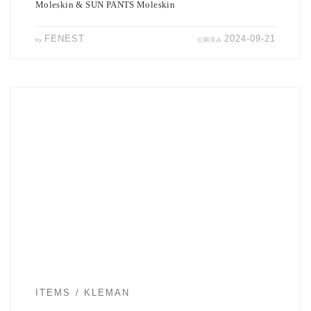
Moleskin & SUN PANTS Moleskin
FENEST
2024-09-21
by
公開済み
フランスのレザーシューズメーカー「KLEMAN」より 新作1型の新
入荷、そして定番2型 […]
ITEMS
KLEMAN