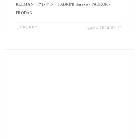
KLEMAN（クレマン）PADRINI Harako / PADROR /
FRODAN
FENEST
2024-09-21
by
公開済み
Seaside Pants愛好家の皆さまお待たせしました。 EEL Productsよりテ
ーパードイ […]