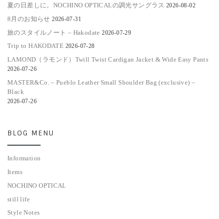
夏の日差しに。NOCHINO OPTICALの調光サングラス
2026-08-02
8月のお知らせ
2026-07-31
旅のスタイルノート – Hakodate
2026-07-29
Trip to HAKODATE
2026-07-28
LAMOND（ラモンド）Twill Twist Cardigan Jacket & Wide Easy Pants
2026-07-26
MASTER&Co. – Pueblo Leather Small Shoulder Bag (exclusive) –
Black
2026-07-26
BLOG MENU
Information
Items
NOCHINO OPTICAL
still life
Style Notes