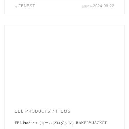
FENEST
2024-09-22
by
公開済み
EEL Productsより定番3つボタンジャケット（Bakery Jacket ）と 定番
サンパン […]
EEL PRODUCTS
ITEMS
EEL Products（イールプロダクツ）BAKERY JACKET