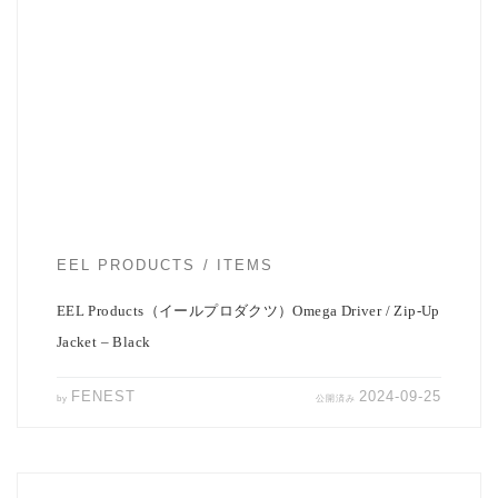
EEL Productsのジップアップジャケット（Omega Driver ）のご紹介で
す。 今年の […]
EEL PRODUCTS
ITEMS
EEL Products（イールプロダクツ）Omega Driver / Zip-Up
Jacket – Black
FENEST
2024-09-25
by
公開済み