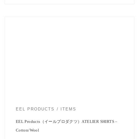
EEL Productsより定番シャツ「ATELIER SHIRTS/アトリエシャツ」の
秋冬用新生 […]
EEL PRODUCTS
ITEMS
EEL Products（イールプロダクツ）ATELIER SHIRTS –
Cotton/Wool