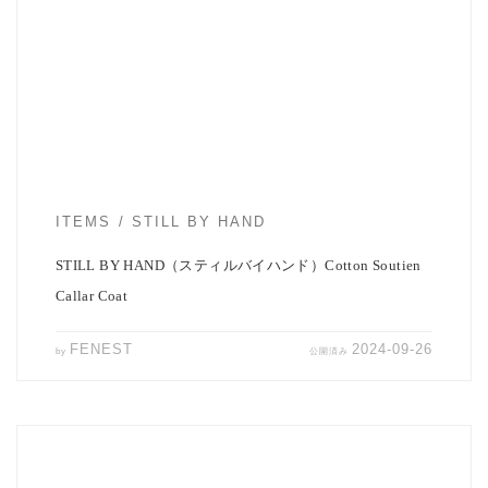
STILL BY HANDより秋冬新作のコットンステンカラーコートのご紹
介です。 オリジナルカラーで […]
ITEMS
STILL BY HAND
STILL BY HAND（スティルバイハンド）Cotton Soutien
Callar Coat
FENEST
2024-09-26
by
公開済み