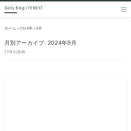
Daily Blog | FENEST
コンテンツへスキップ
メニ
ホーム
2024年
»
»
9月
月別アーカイブ:
2024年9月
27件の投稿
Dress up & Relax FANTASTICDAYSより […]