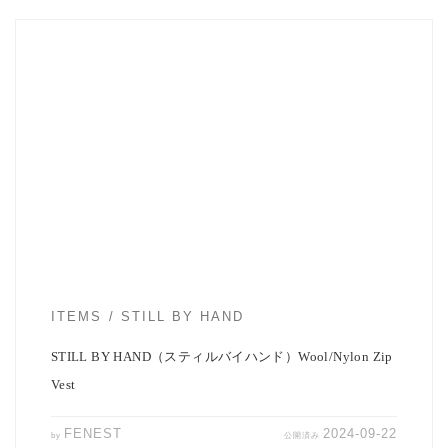
今日から一段気温が下がりましたね。 ようやく秋を感じる気候とな
ってきました。 STILL BY HA […]
ITEMS
STILL BY HAND
STILL BY HAND（スティルバイハンド）Wool/Nylon Zip
Vest
FENEST
2024-09-22
by
公開済み