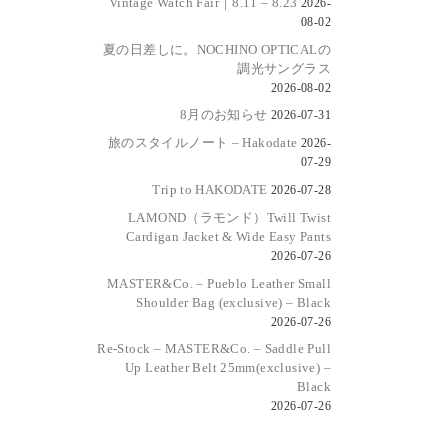
Vintage Watch Fair｜8.11 – 8.23
2026-
08-02
夏の日差しに。NOCHINO OPTICALの
調光サングラス
2026-08-02
8月のお知らせ
2026-07-31
旅のスタイルノート – Hakodate
2026-
07-29
Trip to HAKODATE
2026-07-28
LAMOND（ラモンド）Twill Twist
Cardigan Jacket & Wide Easy Pants
2026-07-26
MASTER&Co. – Pueblo Leather Small
Shoulder Bag (exclusive) – Black
2026-07-26
Re-Stock – MASTER&Co. – Saddle Pull
Up Leather Belt 25mm(exclusive) –
Black
2026-07-26