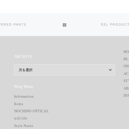
投稿リストに戻る
ERED PANTS
H
ARCHIVE
BL
ON
ARCHIVE
AC
ST
Blog Menu
AB
IN
Information
Items
NOCHINO OPTICAL
still life
Style Notes