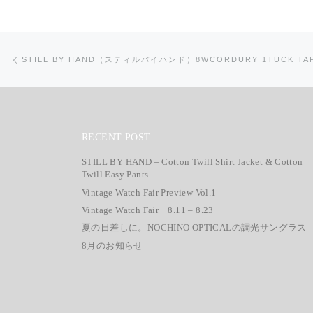
投稿ナビゲーション
前の投稿
STILL BY HAND（スティルバイハンド）8WCORDURY 1TUCK TAP
RECENT POST
STILL BY HAND – Cotton Twill Shirt Jacket & Cotton
Twill Easy Pants
Vintage Watch Fair Preview Vol.1
Vintage Watch Fair｜8.11 – 8.23
夏の日差しに。NOCHINO OPTICALの調光サングラス
8月のお知らせ