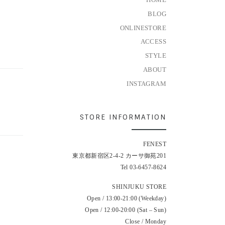
BLOG
ONLINESTORE
ACCESS
STYLE
ABOUT
INSTAGRAM
STORE INFORMATION
FENEST
東京都新宿区2-4-2 カーサ御苑201
Tel 03-6457-8624
SHINJUKU STORE
Open / 13:00-21:00 (Weekday)
Open / 12:00-20:00 (Sat – Sun)
Close / Monday