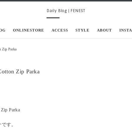
Daily Blog | FENEST
OG
ONLINESTORE
ACCESS
STYLE
ABOUT
INST
Zip Parka
on Zip Parka
介です。