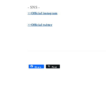
- SNS -
>>Official instagram
>>Official twitter
Share
Post