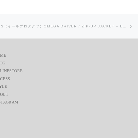
次
EEL PRODUCTS（イールプロダクツ）OMEGA DRIVER / ZIP-UP JACKET – BLACK
OME
OG
LINESTORE
CESS
YLE
OUT
STAGRAM