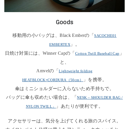
Goods
移動用の小バッグは、Black Emberの「
SACOCHE01
」。
EMBERTEX
日焼け対策には、Winner Capの「
」
Cotton Twill Baseball Cap
と、
Amvelの「
Lightweight folding
」を携帯。
HEATBLOCK×CORDURA（50cm）
傘はミニショルダーに入らないため手持ちで。
バッグに傘も収めたい場合は、「
NESK – SHOULDER BAG /
」あたりが便利です。
NYLON TWILL」
アクセサリーは、気分を上げてくれる旅のスパイス。