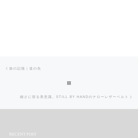
投稿ナビゲーション
前の投稿
旅の記憶｜道の先
投稿リストに戻る
次
細さに宿る美意識。STILL BY HANDのナローレザーベルト
RECENT POST