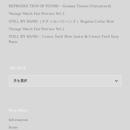
REPRODUCTION OF FOUND – German Trainer (Vulcanized)
Vintage Watch Fair Preview Vol.3
STILL BY HAND（スティルバイハンド）Regular Collar Shirt
Vintage Watch Fair Preview Vol.2
STILL BY HAND – Cotton Twill Shirt Jacket & Cotton Twill Easy
Pants
ARCHIVE
ARCHIVE
Blog Menu
Information
Items