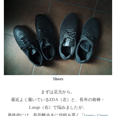
Shoes
まずは足元から。
最近よく履いているZDA（左）と、長年の相棒・
Lunge（右）で悩みましたが、
最終的には、長距離歩きに信頼を置く「
Lunge – Classic