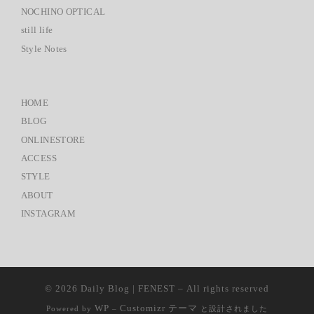
NOCHINO OPTICAL
still life
Style Notes
HOME
BLOG
ONLINESTORE
ACCESS
STYLE
ABOUT
INSTAGRAM
© 2026
Daily Blog | FENEST
– All rights reserved
WP
Customizr テーマ
Powered by
–
と設計されました