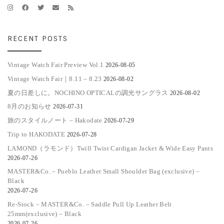
RECENT POSTS
Vintage Watch Fair Preview Vol.1
2026-08-05
Vintage Watch Fair｜8.11 – 8.23
2026-08-02
夏の日差しに。NOCHINO OPTICALの調光サングラス
2026-08-02
8月のお知らせ
2026-07-31
旅のスタイルノート – Hakodate
2026-07-29
Trip to HAKODATE
2026-07-28
LAMOND（ラモンド）Twill Twist Cardigan Jacket & Wide Easy Pants
2026-07-26
MASTER&Co. – Pueblo Leather Small Shoulder Bag (exclusive) –
Black
2026-07-26
Re-Stock – MASTER&Co. – Saddle Pull Up Leather Belt
25mm(exclusive) – Black
2026-07-26