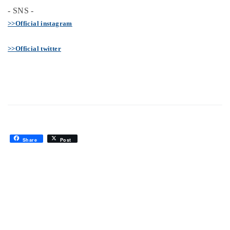
- SNS -
>>Official instagram
>>Official twitter
Share
Post