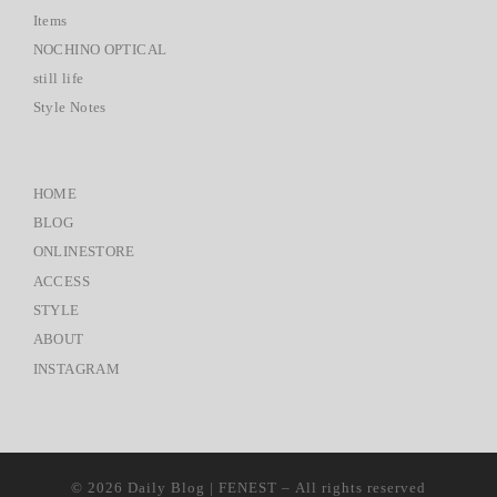
Items
NOCHINO OPTICAL
still life
Style Notes
HOME
BLOG
ONLINESTORE
ACCESS
STYLE
ABOUT
INSTAGRAM
© 2026
Daily Blog | FENEST
– All rights reserved