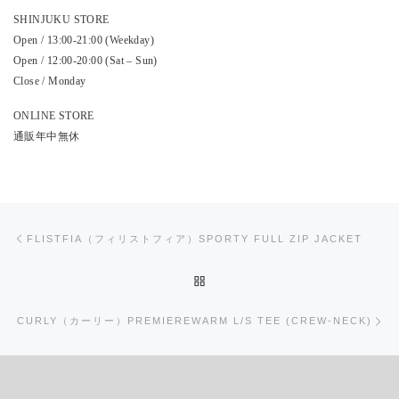
SHINJUKU STORE
Open / 13:00-21:00 (Weekday)
Open / 12:00-20:00 (Sat – Sun)
Close / Monday
ONLINE STORE
通販年中無休
投稿ナビゲーション
前の投稿
FLISTFIA（フィリストフィア）SPORTY FULL ZIP JACKET
投稿リストに戻る
次
CURLY（カーリー）PREMIEREWARM L/S TEE (CREW-NECK)