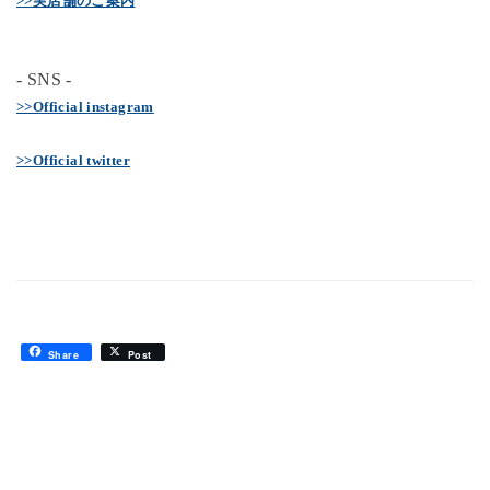
>>実店舗のご案内
- SNS -
>>Official instagram
>>Official twitter
Share
Post