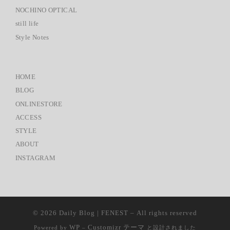
NOCHINO OPTICAL
still life
Style Notes
HOME
BLOG
ONLINESTORE
ACCESS
STYLE
ABOUT
INSTAGRAM
© 2026
Daily Blog | FENEST
– All rights reserved
WP
Customizr テーマ
Powered by
–
と設計されました