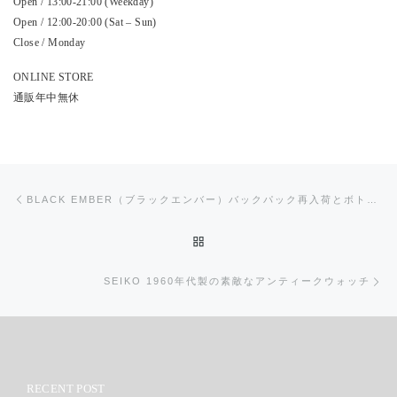
Open / 13:00-21:00 (Weekday)
Open / 12:00-20:00 (Sat – Sun)
Close / Monday
ONLINE STORE
通販年中無休
投稿ナビゲーション
前の投稿
BLACK EMBER（ブラックエンバー）バックパック再入荷とボトルホルダー
投稿リストに戻る
次
SEIKO 1960年代製の素敵なアンティークウォッチ
RECENT POST