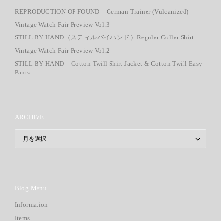
REPRODUCTION OF FOUND – German Trainer (Vulcanized)
Vintage Watch Fair Preview Vol.3
STILL BY HAND（スティルバイハンド）Regular Collar Shirt
Vintage Watch Fair Preview Vol.2
STILL BY HAND – Cotton Twill Shirt Jacket & Cotton Twill Easy
Pants
ARCHIVE
ARCHIVE
Blog Menu
Information
Items