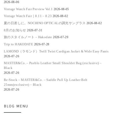
2026-08-06
Vintage Watch Fair Preview Vol.1
2026-08-05
Vintage Watch Fair｜8.11 – 8.23
2026-08-02
夏の日差しに。NOCHINO OPTICALの調光サングラス
2026-08-02
8月のお知らせ
2026-07-31
旅のスタイルノート – Hakodate
2026-07-29
Trip to HAKODATE
2026-07-28
LAMOND（ラモンド）Twill Twist Cardigan Jacket & Wide Easy Pants
2026-07-26
MASTER&Co. – Pueblo Leather Small Shoulder Bag (exclusive) –
Black
2026-07-26
Re-Stock – MASTER&Co. – Saddle Pull Up Leather Belt
25mm(exclusive) – Black
2026-07-26
BLOG MENU