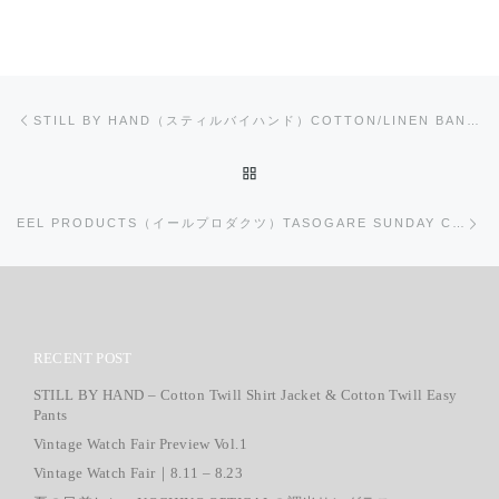
投稿ナビゲーション
前の投稿
STILL BY HAND（スティルバイハンド）COTTON/LINEN BAND COLLAR SHIRT
投稿リストに戻る
次
EEL PRODUCTS（イールプロダクツ）TASOGARE SUNDAY CAP
RECENT POST
STILL BY HAND – Cotton Twill Shirt Jacket & Cotton Twill Easy
Pants
Vintage Watch Fair Preview Vol.1
Vintage Watch Fair｜8.11 – 8.23