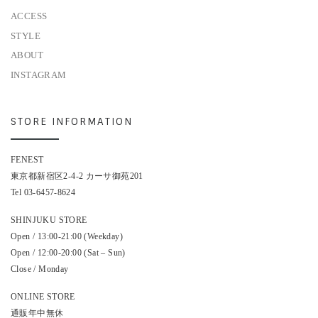
ACCESS
STYLE
ABOUT
INSTAGRAM
STORE INFORMATION
FENEST
東京都新宿区2-4-2 カーサ御苑201
Tel 03-6457-8624
SHINJUKU STORE
Open / 13:00-21:00 (Weekday)
Open / 12:00-20:00 (Sat – Sun)
Close / Monday
ONLINE STORE
通販年中無休