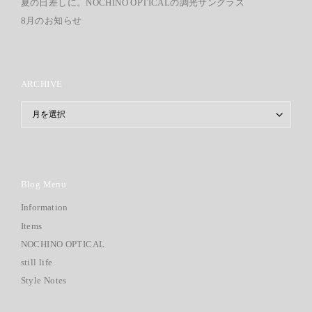
夏の日差しに。NOCHINO OPTICALの調光サングラス
8月のお知らせ
ARCHIVE
ARCHIVE
Blog Menu
Information
Items
NOCHINO OPTICAL
still life
Style Notes