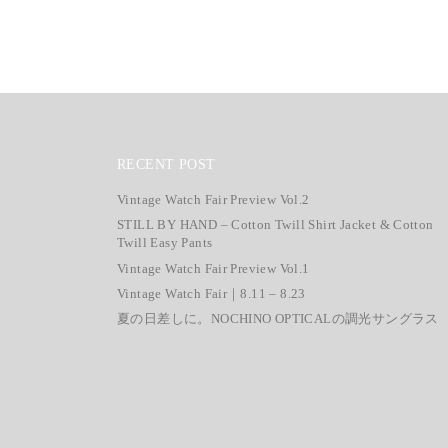
RECENT POST
Vintage Watch Fair Preview Vol.2
STILL BY HAND – Cotton Twill Shirt Jacket & Cotton
Twill Easy Pants
Vintage Watch Fair Preview Vol.1
Vintage Watch Fair｜8.11 – 8.23
夏の日差しに。NOCHINO OPTICALの調光サングラス