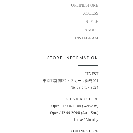
ONLINESTORE
ACCESS
STYLE
ABOUT
INSTAGRAM
STORE INFORMATION
FENEST
東京都新宿区2-4-2 カーサ御苑201
Tel 03-6457-8624
SHINJUKU STORE
Open / 13:00-21:00 (Weekday)
Open / 12:00-20:00 (Sat – Sun)
Close / Monday
ONLINE STORE