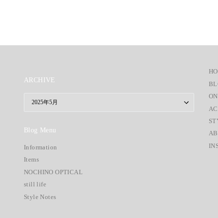
H
ARCHIVE
BL
ON
ARCHIVE
AC
ST
Blog Menu
AB
IN
Information
Items
NOCHINO OPTICAL
still life
Style Notes