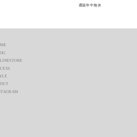
通販年中無休
OME
OG
LINESTORE
CESS
YLE
OUT
STAGRAM