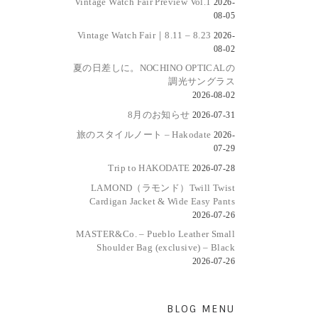
Vintage Watch Fair Preview Vol.1
2026-
08-05
Vintage Watch Fair｜8.11 – 8.23
2026-
08-02
夏の日差しに。NOCHINO OPTICALの
調光サングラス
2026-08-02
8月のお知らせ
2026-07-31
旅のスタイルノート – Hakodate
2026-
07-29
Trip to HAKODATE
2026-07-28
LAMOND（ラモンド）Twill Twist
Cardigan Jacket & Wide Easy Pants
2026-07-26
MASTER&Co. – Pueblo Leather Small
Shoulder Bag (exclusive) – Black
2026-07-26
BLOG MENU