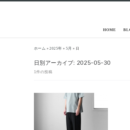
コンテンツへスキップ
HOME
BL
ホーム
2025年
5月
»
»
»
日
日別アーカイブ:
2025-05-30
1件の投稿
人気アイテムが各色少数づつですが再
入荷しました。 EEL Products（イール
プロダクツ）の半 […]