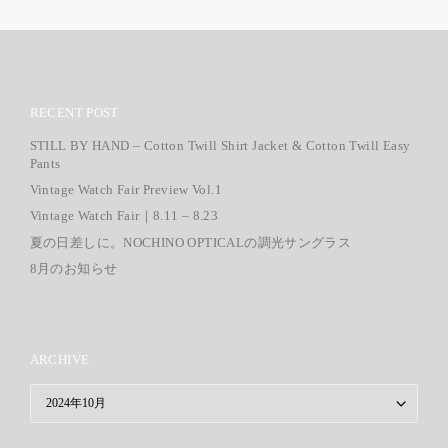
RECENT POST
STILL BY HAND – Cotton Twill Shirt Jacket & Cotton Twill Easy
Pants
Vintage Watch Fair Preview Vol.1
Vintage Watch Fair｜8.11 – 8.23
夏の日差しに。NOCHINO OPTICALの調光サングラス
8月のお知らせ
ARCHIVE
ARCHIVE