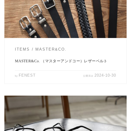
まで様々な […]
ITEMS
MASTER&CO.
MASTER&Co. （マスターアンドコー）レザーベルト
FENEST
2024-10-30
by
公開済み
kearnyよりサーモントタイプ「uhuy」再生産分が到着。 約一年ぶり