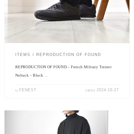
REPRODUCTION OF FOUNDより新作のご紹介です。 フラン […]
ITEMS
REPRODUCTION OF FOUND
REPRODUCTION OF FOUND – French Military Trainer
Nubuck – Black …
FENEST
2024-10-27
by
公開済み