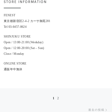
STORE INFORMATION
FENEST
東京都新宿区2-4-2 カーサ御苑201
Tel 03-6457-8624
SHINJUKU STORE
Open / 13:00-21:00 (Weekday)
Open / 12:00-20:00 (Sat – Sun)
Close / Monday
ONLINE STORE
通販年中無休
投稿ナビゲーション
1
2
過
過去の投稿