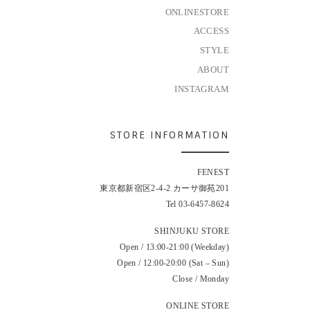
ONLINESTORE
ACCESS
STYLE
ABOUT
INSTAGRAM
STORE INFORMATION
FENEST
東京都新宿区2-4-2 カーサ御苑201
Tel 03-6457-8624
SHINJUKU STORE
Open / 13:00-21:00 (Weekday)
Open / 12:00-20:00 (Sat – Sun)
Close / Monday
ONLINE STORE