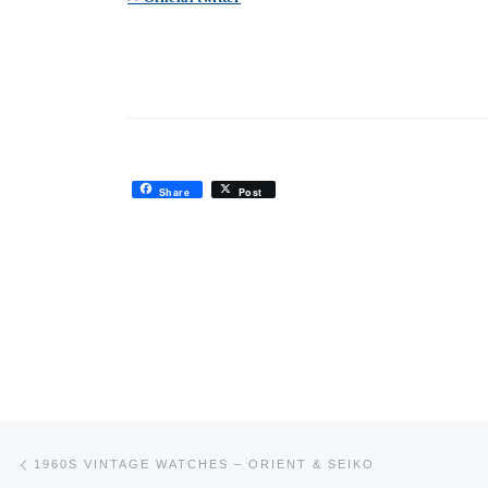
Share
Post
投稿ナビゲーション
前の投稿
1960S VINTAGE WATCHES – ORIENT & SEIKO