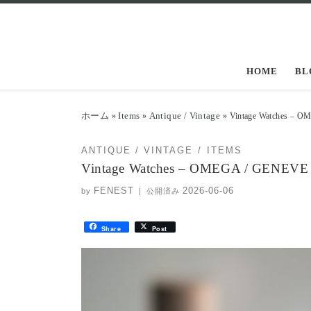
コンテンツへスキップ
HOME
BL
ホーム
Items
Antique / Vintage
»
»
»
Vintage Watches – 
ANTIQUE / VINTAGE
ITEMS
Vintage Watches – OMEGA / GENEVE 
FENEST
2026-06-06
by
|
公開済み
Share
Post