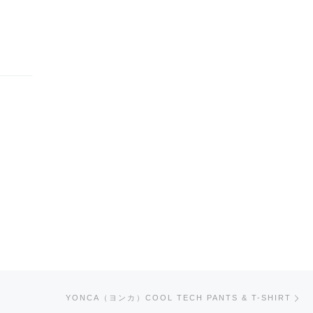
次
YONCA（ヨンカ）COOL TECH PANTS & T-SHIRT