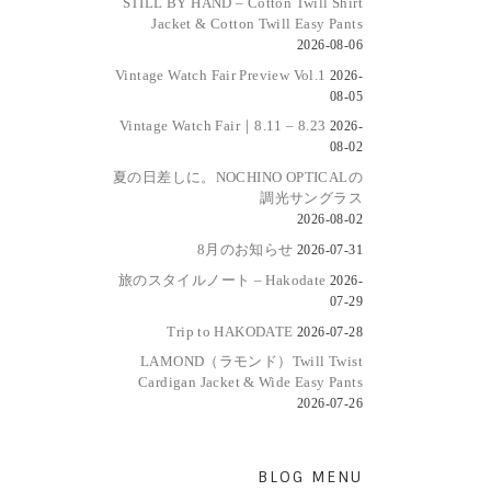
STILL BY HAND – Cotton Twill Shirt
Jacket & Cotton Twill Easy Pants
2026-08-06
Vintage Watch Fair Preview Vol.1
2026-
08-05
Vintage Watch Fair｜8.11 – 8.23
2026-
08-02
夏の日差しに。NOCHINO OPTICALの
調光サングラス
2026-08-02
8月のお知らせ
2026-07-31
旅のスタイルノート – Hakodate
2026-
07-29
Trip to HAKODATE
2026-07-28
LAMOND（ラモンド）Twill Twist
Cardigan Jacket & Wide Easy Pants
2026-07-26
BLOG MENU