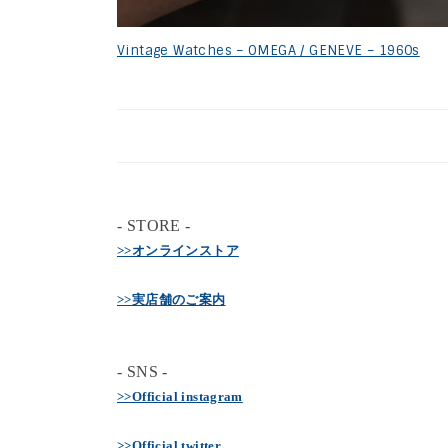
Vintage Watches – OMEGA / GENEVE – 1960s
- STORE -
>>オンラインストア
>>実店舗のご案内
- SNS -
>>Official instagram
>>Official twitter