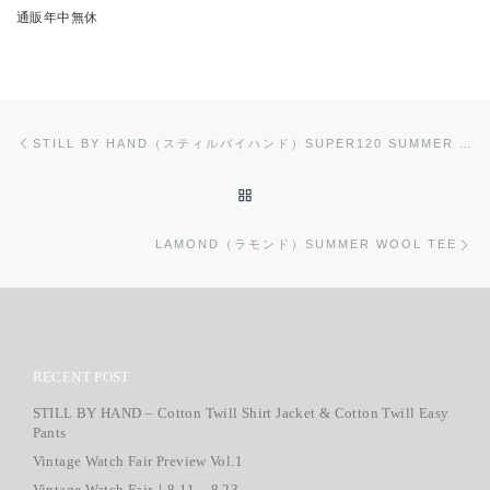
通販年中無休
投稿ナビゲーション
前の投稿
STILL BY HAND（スティルバイハンド）SUPER120 SUMMER WOOL SHORT PANTS
投稿リストに戻る
次
LAMOND（ラモンド）SUMMER WOOL TEE
RECENT POST
STILL BY HAND – Cotton Twill Shirt Jacket & Cotton Twill Easy
Pants
Vintage Watch Fair Preview Vol.1
Vintage Watch Fair｜8.11 – 8.23