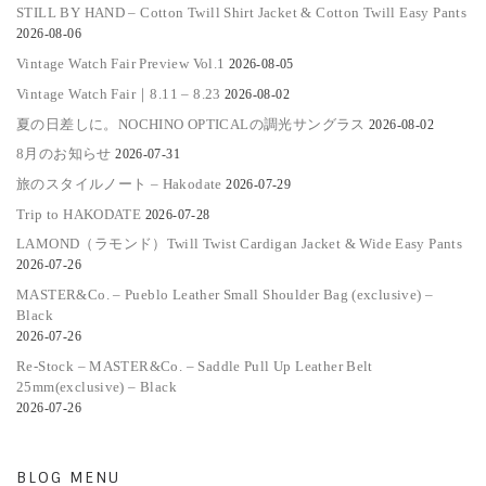
STILL BY HAND – Cotton Twill Shirt Jacket & Cotton Twill Easy Pants
2026-08-06
Vintage Watch Fair Preview Vol.1
2026-08-05
Vintage Watch Fair｜8.11 – 8.23
2026-08-02
夏の日差しに。NOCHINO OPTICALの調光サングラス
2026-08-02
8月のお知らせ
2026-07-31
旅のスタイルノート – Hakodate
2026-07-29
Trip to HAKODATE
2026-07-28
LAMOND（ラモンド）Twill Twist Cardigan Jacket & Wide Easy Pants
2026-07-26
MASTER&Co. – Pueblo Leather Small Shoulder Bag (exclusive) –
Black
2026-07-26
Re-Stock – MASTER&Co. – Saddle Pull Up Leather Belt
25mm(exclusive) – Black
2026-07-26
BLOG MENU