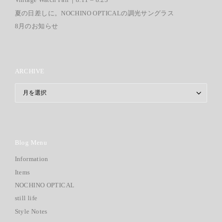
夏の日差しに。NOCHINO OPTICALの調光サングラス
8月のお知らせ
ARCHIVE
ARCHIVE
Blog Menu
Information
Items
NOCHINO OPTICAL
still life
Style Notes