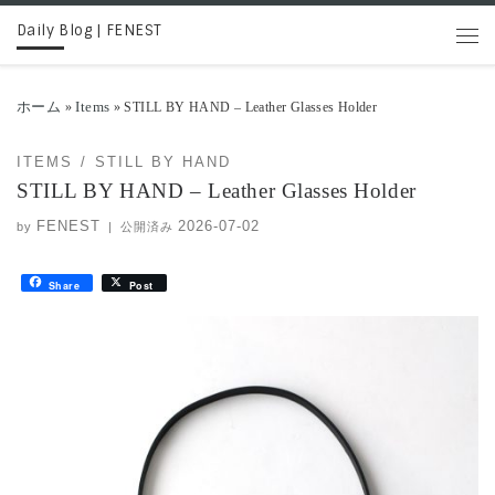
Daily Blog | FENEST
コンテンツへスキップ
メニ
ホーム
Items
»
»
STILL BY HAND – Leather Glasses Holder
ITEMS
STILL BY HAND
STILL BY HAND – Leather Glasses Holder
FENEST
2026-07-02
by
|
公開済み
Share
Post