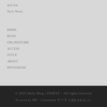
© 2026
Daily Blog | FENEST
– All rights reserved
WP
Customizr テーマ
Powered by
–
と設計されました