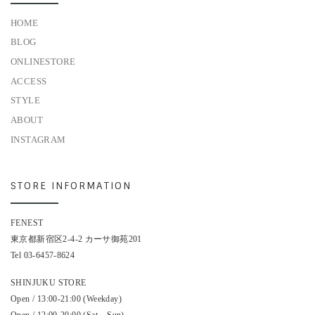
SHINJUKU STORE
Open / 13:00-21:00 (Weekday)
Open / 12:00-20:00 (Sat – Sun)
Close / Monday
ONLINE STORE
通販年中無休
投稿ナビゲーション
前の投稿
「EFNI」FLAP MINI WALLET & MULTI COIN WALLET
投稿リストに戻る
次
FLISTFIA（フリストフィア）- PIPING CARDIGAN