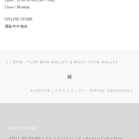
RECENT POST
STILL BY HAND（スティルバイハンド）Regular Collar Shirt
Vintage Watch Fair Preview Vol.2
STILL BY HAND – Cotton Twill Shirt Jacket & Cotton Twill Easy
Pants
Vintage Watch Fair Preview Vol.1
Vintage Watch Fair｜8.11 – 8.23
ARCHIVE
ARCHIVE
Blog Menu