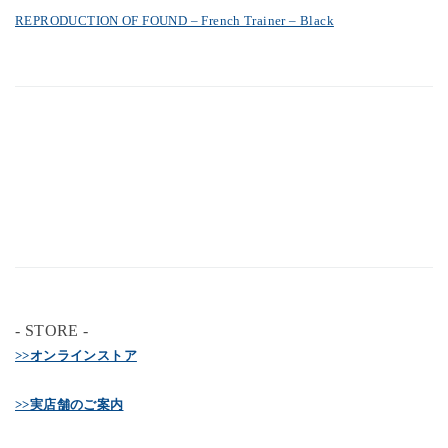
>>実店舗のご案内
- SNS -
>>Official instagram
>>Official twitter
Share
Post