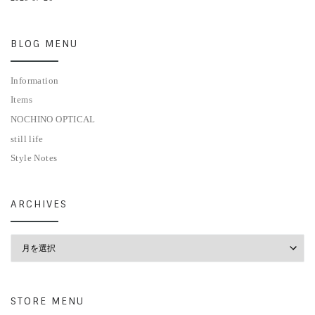
STORE MENU
HOME
BLOG
ONLINESTORE
ACCESS
STYLE
ABOUT
INSTAGRAM
STORE INFORMATION
FENEST
東京都新宿区2-4-2 カーサ御苑201
Tel 03-6457-8624