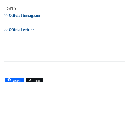
RECENT POSTS
STILL BY HAND（スティルバイハンド）Regular Collar Shirt
2026-08-
08
Vintage Watch Fair Preview Vol.2
2026-08-07
STILL BY HAND – Cotton Twill Shirt Jacket & Cotton Twill Easy Pants
2026-08-06
Vintage Watch Fair Preview Vol.1
2026-08-05
Vintage Watch Fair｜8.11 – 8.23
2026-08-02
夏の日差しに。NOCHINO OPTICALの調光サングラス
2026-08-02
8月のお知らせ
2026-07-31
旅のスタイルノート – Hakodate
2026-07-29