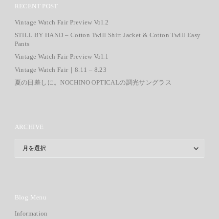
RECENT POST
Vintage Watch Fair Preview Vol.2
STILL BY HAND – Cotton Twill Shirt Jacket & Cotton Twill Easy
Pants
Vintage Watch Fair Preview Vol.1
Vintage Watch Fair｜8.11 – 8.23
夏の日差しに。NOCHINO OPTICALの調光サングラス
ARCHIVE
ARCHIVE
Blog Menu
Information