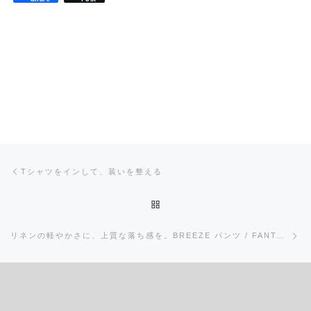
投稿ナビゲーション
前の投稿
Tシャツをインして、装いを整える
投稿リストに戻る
次
リネンの軽やかさに、上質な落ち感を。BREEZE パンツ / FANTASTICDAYS（ファンタスティックデイズ）