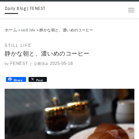
Daily Blog | FENEST
コンテンツへスキップ
メニ
ホーム
still life
»
»
静かな朝と、濃いめのコーヒー
STILL LIFE
静かな朝と、濃いめのコーヒー
FENEST
2025-05-18
by
|
公開済み
Share
Post