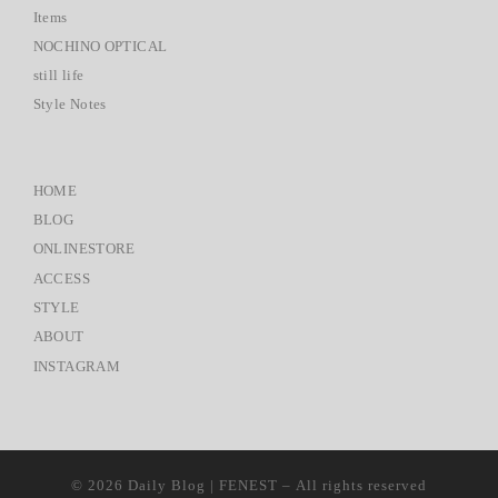
Items
NOCHINO OPTICAL
still life
Style Notes
HOME
BLOG
ONLINESTORE
ACCESS
STYLE
ABOUT
INSTAGRAM
© 2026
Daily Blog | FENEST
– All rights reserved