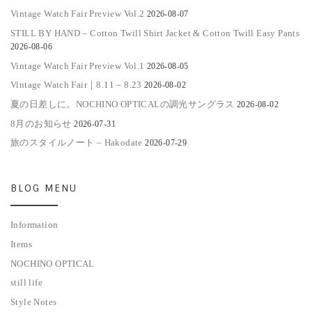
Vintage Watch Fair Preview Vol.2
2026-08-07
STILL BY HAND – Cotton Twill Shirt Jacket & Cotton Twill Easy Pants
2026-08-06
Vintage Watch Fair Preview Vol.1
2026-08-05
Vintage Watch Fair｜8.11 – 8.23
2026-08-02
夏の日差しに。NOCHINO OPTICALの調光サングラス
2026-08-02
8月のお知らせ
2026-07-31
旅のスタイルノート – Hakodate
2026-07-29
BLOG MENU
Information
Items
NOCHINO OPTICAL
still life
Style Notes