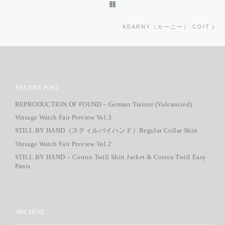
投稿リストに戻る
次
KEARNY（カーニー） COIT
RECENT POST
REPRODUCTION OF FOUND – German Trainer (Vulcanized)
Vintage Watch Fair Preview Vol.3
STILL BY HAND（スティルバイハンド）Regular Collar Shirt
Vintage Watch Fair Preview Vol.2
STILL BY HAND – Cotton Twill Shirt Jacket & Cotton Twill Easy
Pants
ARCHIVE