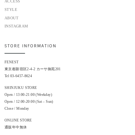
ACCESS
STYLE
ABOUT
INSTAGRAM
STORE INFORMATION
FENEST
東京都新宿区2-4-2 カーサ御苑201
Tel 03-6457-8624
SHINJUKU STORE
Open / 13:00-21:00 (Weekday)
Open / 12:00-20:00 (Sat – Sun)
Close / Monday
ONLINE STORE
通販年中無休