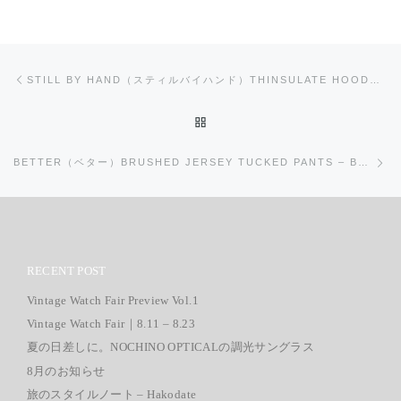
投稿ナビゲーション
前の投稿
STILL BY HAND（スティルバイハンド）THINSULATE HOODED BLOUSON
投稿リストに戻る
次
BETTER（ベター）BRUSHED JERSEY TUCKED PANTS – BLACK
RECENT POST
Vintage Watch Fair Preview Vol.1
Vintage Watch Fair｜8.11 – 8.23
夏の日差しに。NOCHINO OPTICALの調光サングラス
8月のお知らせ
旅のスタイルノート – Hakodate