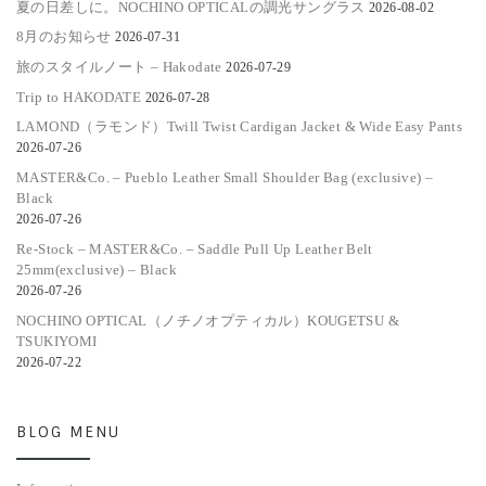
夏の日差しに。NOCHINO OPTICALの調光サングラス
2026-08-02
8月のお知らせ
2026-07-31
旅のスタイルノート – Hakodate
2026-07-29
Trip to HAKODATE
2026-07-28
LAMOND（ラモンド）Twill Twist Cardigan Jacket & Wide Easy Pants
2026-07-26
MASTER&Co. – Pueblo Leather Small Shoulder Bag (exclusive) –
Black
2026-07-26
Re-Stock – MASTER&Co. – Saddle Pull Up Leather Belt
25mm(exclusive) – Black
2026-07-26
NOCHINO OPTICAL（ノチノオプティカル）KOUGETSU &
TSUKIYOMI
2026-07-22
BLOG MENU