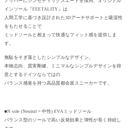
アッパーにシンセティックスエードを採用、オリジナル
インソール『FEETALITY』は
⼈間⼯学に基づき設計された3Dアーチサポートと吸湿性
をもたせることで
ミッドソールと相まって快適なフィット感を提供しま
す。
無駄をそぎ落としたシンプルなデザイン。
本物志向、質実剛健、ミニマルなシンプルデザインを得
意とするドイツならではの
バランス感覚を持つ高品質都会派スニーカーです。
■N sole (Neutral = 中性) EVAミッドソール
バランス型のソールで高い反発効果と弾性が長く持続し