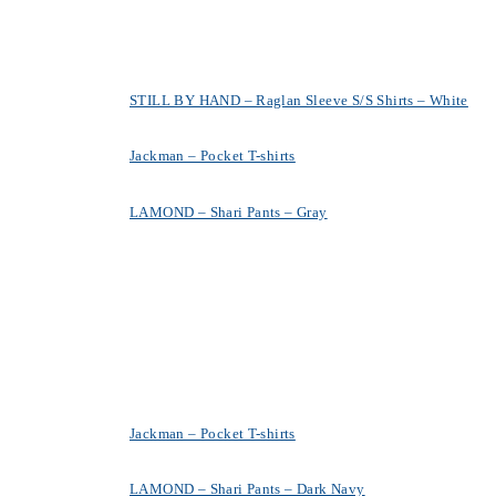
STILL BY HAND – Raglan Sleeve S/S Shirts – White
Jackman – Pocket T-shirts
LAMOND – Shari Pants – Gray
Jackman – Pocket T-shirts
LAMOND – Shari Pants – Dark Navy