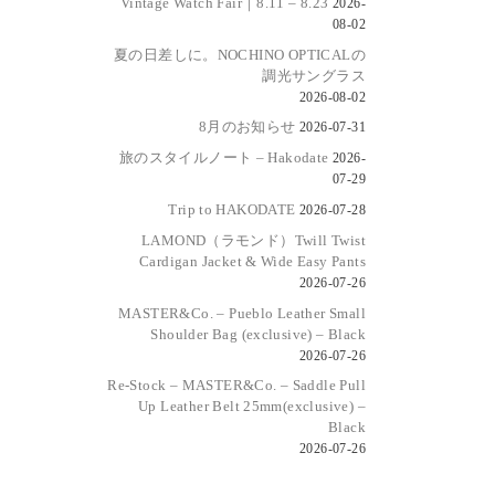
Vintage Watch Fair｜8.11 – 8.23
2026-
08-02
夏の日差しに。NOCHINO OPTICALの
調光サングラス
2026-08-02
8月のお知らせ
2026-07-31
旅のスタイルノート – Hakodate
2026-
07-29
Trip to HAKODATE
2026-07-28
LAMOND（ラモンド）Twill Twist
Cardigan Jacket & Wide Easy Pants
2026-07-26
MASTER&Co. – Pueblo Leather Small
Shoulder Bag (exclusive) – Black
2026-07-26
Re-Stock – MASTER&Co. – Saddle Pull
Up Leather Belt 25mm(exclusive) –
Black
2026-07-26