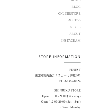
BLOG
ONLINESTORE
ACCESS
STYLE
ABOUT
INSTAGRAM
STORE INFORMATION
FENEST
東京都新宿区2-4-2 カーサ御苑201
Tel 03-6457-8624
SHINJUKU STORE
Open / 13:00-21:00 (Weekday)
Open / 12:00-20:00 (Sat – Sun)
Close / Monday