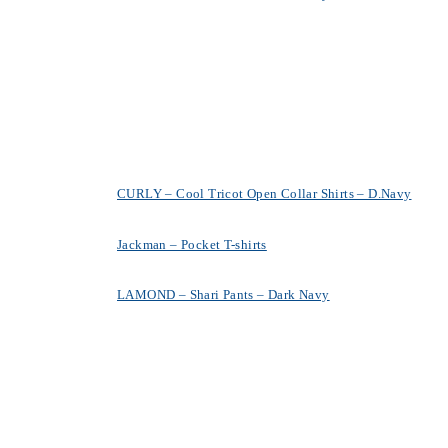
CURLY – Cool Tricot Open Collar Shirts – D.Navy
Jackman – Pocket T-shirts
LAMOND – Shari Pants – Dark Navy