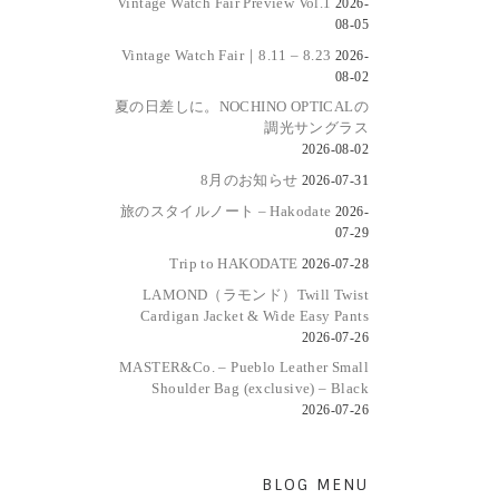
Vintage Watch Fair Preview Vol.1
2026-
08-05
Vintage Watch Fair｜8.11 – 8.23
2026-
08-02
夏の日差しに。NOCHINO OPTICALの
調光サングラス
2026-08-02
8月のお知らせ
2026-07-31
旅のスタイルノート – Hakodate
2026-
07-29
Trip to HAKODATE
2026-07-28
LAMOND（ラモンド）Twill Twist
Cardigan Jacket & Wide Easy Pants
2026-07-26
MASTER&Co. – Pueblo Leather Small
Shoulder Bag (exclusive) – Black
2026-07-26
BLOG MENU