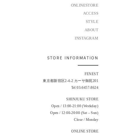
ONLINESTORE
ACCESS
STYLE
ABOUT
INSTAGRAM
STORE INFORMATION
FENEST
東京都新宿区2-4-2 カーサ御苑201
Tel 03-6457-8624
SHINJUKU STORE
Open / 13:00-21:00 (Weekday)
Open / 12:00-20:00 (Sat – Sun)
Close / Monday
ONLINE STORE