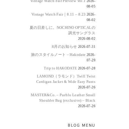
Vintage Watch Fair Preview Vol.1
2026-
08-05
Vintage Watch Fair｜8.11 – 8.23
2026-
08-02
夏の日差しに。NOCHINO OPTICALの
調光サングラス
2026-08-02
8月のお知らせ
2026-07-31
旅のスタイルノート – Hakodate
2026-
07-29
Trip to HAKODATE
2026-07-28
LAMOND（ラモンド）Twill Twist
Cardigan Jacket & Wide Easy Pants
2026-07-26
MASTER&Co. – Pueblo Leather Small
Shoulder Bag (exclusive) – Black
2026-07-26
BLOG MENU