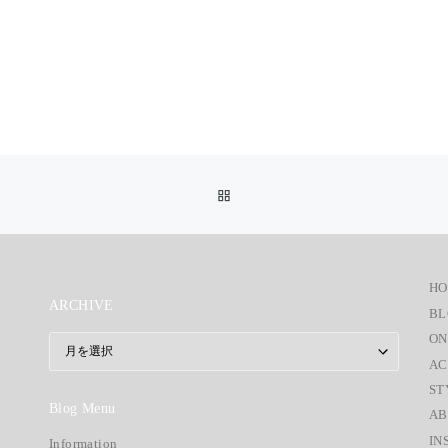
投稿リストに戻る
H
ARCHIVE
BL
ON
ARCHIVE
AC
ST
Blog Menu
AB
IN
Information