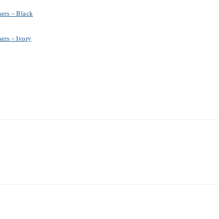
ers – Black
ers – Ivory