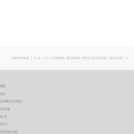
次
LAMOND（ラモンド）LINEN BREND POLYESTER JACKET
OME
OG
LINESTORE
CESS
YLE
OUT
STAGRAM