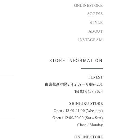
ONLINESTORE
ACCESS
STYLE
ABOUT
INSTAGRAM
STORE INFORMATION
FENEST
東京都新宿区2-4-2 カーサ御苑201
Tel 03-6457-8624
SHINJUKU STORE
Open / 13:00-21:00 (Weekday)
Open / 12:00-20:00 (Sat – Sun)
Close / Monday
ONLINE STORE