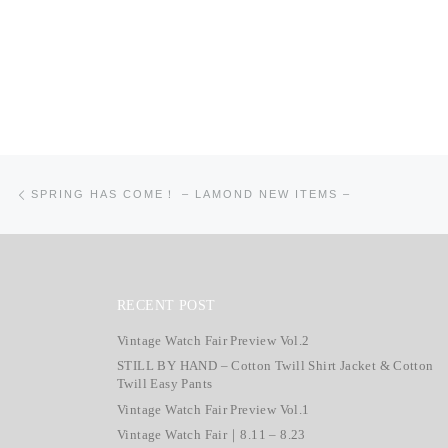
投稿ナビゲーション
前の投稿
SPRING HAS COME！ – LAMOND NEW ITEMS –
RECENT POST
Vintage Watch Fair Preview Vol.2
STILL BY HAND – Cotton Twill Shirt Jacket & Cotton
Twill Easy Pants
Vintage Watch Fair Preview Vol.1
Vintage Watch Fair｜8.11 – 8.23