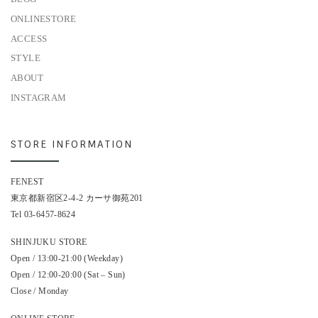
ONLINESTORE
ACCESS
STYLE
ABOUT
INSTAGRAM
STORE INFORMATION
FENEST
東京都新宿区2-4-2 カーサ御苑201
Tel 03-6457-8624
SHINJUKU STORE
Open / 13:00-21:00 (Weekday)
Open / 12:00-20:00 (Sat – Sun)
Close / Monday