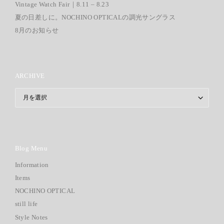
Vintage Watch Fair｜8.11 – 8.23
夏の日差しに。NOCHINO OPTICALの調光サングラス
8月のお知らせ
ARCHIVE
ARCHIVE
Blog Menu
Information
Items
NOCHINO OPTICAL
still life
Style Notes