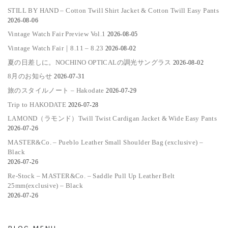
STILL BY HAND – Cotton Twill Shirt Jacket & Cotton Twill Easy Pants
2026-08-06
Vintage Watch Fair Preview Vol.1
2026-08-05
Vintage Watch Fair｜8.11 – 8.23
2026-08-02
夏の日差しに。NOCHINO OPTICALの調光サングラス
2026-08-02
8月のお知らせ
2026-07-31
旅のスタイルノート – Hakodate
2026-07-29
Trip to HAKODATE
2026-07-28
LAMOND（ラモンド）Twill Twist Cardigan Jacket & Wide Easy Pants
2026-07-26
MASTER&Co. – Pueblo Leather Small Shoulder Bag (exclusive) –
Black
2026-07-26
Re-Stock – MASTER&Co. – Saddle Pull Up Leather Belt
25mm(exclusive) – Black
2026-07-26