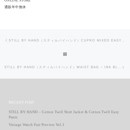
ONLINE STORE
通販年中無休
投稿ナビゲーション
前の投稿
STILL BY HAND（スティルバイハンド）CUPRO MIXED EASY JACKET & STRAIGHT PANTS
投稿リストに戻る
次
STILL BY HAND（スティルバイハンド）WAIST BAG – INK BLACK
RECENT POST
STILL BY HAND – Cotton Twill Shirt Jacket & Cotton Twill Easy
Pants
Vintage Watch Fair Preview Vol.1