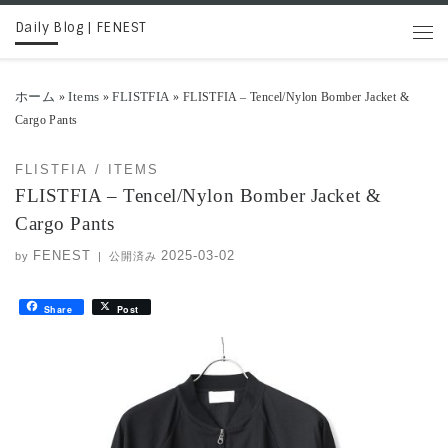
Daily Blog | FENEST
コンテンツへスキップ
メニ
ホーム
Items
FLISTFIA
»
»
»
FLISTFIA – Tencel/Nylon Bomber Jacket &
Cargo Pants
FLISTFIA
ITEMS
FLISTFIA – Tencel/Nylon Bomber Jacket &
Cargo Pants
FENEST
2025-03-02
by
|
公開済み
Share
Post