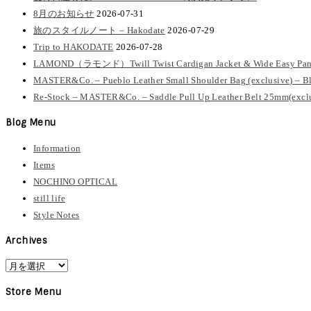
8月のお知らせ
2026-07-31
旅のスタイルノート – Hakodate
2026-07-29
Trip to HAKODATE
2026-07-28
LAMOND（ラモンド）Twill Twist Cardigan Jacket & Wide Easy Pan
MASTER&Co. – Pueblo Leather Small Shoulder Bag (exclusive) – B
Re-Stock – MASTER&Co. – Saddle Pull Up Leather Belt 25mm(exclu
Blog Menu
Information
Items
NOCHINO OPTICAL
still life
Style Notes
Archives
Archives
Store Menu