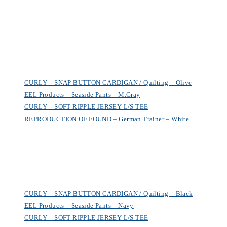
CURLY – SNAP BUTTON CARDIGAN / Quilting – Olive
EEL Products – Seaside Pants – M.Gray
CURLY – SOFT RIPPLE JERSEY L/S TEE
REPRODUCTION OF FOUND – German Trainer – White
CURLY – SNAP BUTTON CARDIGAN / Quilting – Black
EEL Products – Seaside Pants – Navy
CURLY – SOFT RIPPLE JERSEY L/S TEE