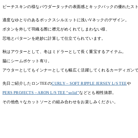
ピーチスキンの様なパウダータッチの表面感とキックバックの優れたス
適度なゆとりのあるボックスシルエットに浅いVネックのデザイン。
ボタンを外して羽織る際に襟元がめくれてしまわない様、
芯地とパターンを絶妙に計算して仕立てられています。
秋はアウターとして、冬はミドラーとして長く重宝するアイテム。
脇にシームポケット有り。
アウターとしてもインナーとしても幅広く活躍してくれるカーディガン
先日ご紹介したロンTEEの
CURLY – SOFT RIPPLE JERSEY L/S TEE
や
PERS PROJECTS – ARON L/S TEE “solid”
などとも相性抜群。
その他色々なカットソーとの組み合わせをお楽しみください。