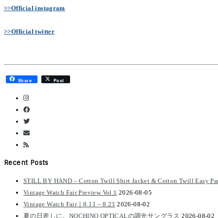
>>Official instagram
>>Official twitter
Share
Post
Recent Posts
STILL BY HAND – Cotton Twill Shirt Jacket & Cotton Twill Easy Pa
Vintage Watch Fair Preview Vol.1
2026-08-05
Vintage Watch Fair｜8.11 – 8.23
2026-08-02
夏の日差しに。NOCHINO OPTICALの調光サングラス
2026-08-02