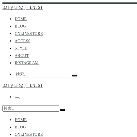
コ
Daily Blog | FENEST
ン
HOME
テ
BLOG
ン
ONLINESTORE
ツ
ACCESS
へ
STYLE
ス
ABOUT
キ
INSTAGRAM
ッ
プ
Search
検
検
索
索…
Daily Blog | FENEST
メ
ニ
検
ュ
検
索
ー
索…
HOME
BLOG
ONLINESTORE