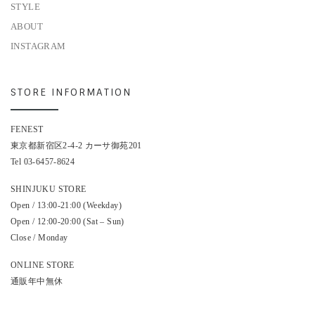
STYLE
ABOUT
INSTAGRAM
STORE INFORMATION
FENEST
東京都新宿区2-4-2 カーサ御苑201
Tel 03-6457-8624
SHINJUKU STORE
Open / 13:00-21:00 (Weekday)
Open / 12:00-20:00 (Sat – Sun)
Close / Monday
ONLINE STORE
通販年中無休