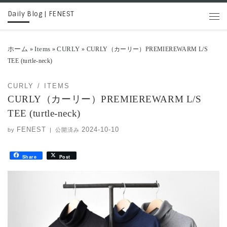
Daily Blog | FENEST
コンテンツへスキップ
メニ
ホーム
Items
CURLY
»
»
»
CURLY（カーリー）PREMIEREWARM L/S
TEE (turtle-neck)
CURLY
ITEMS
CURLY（カーリー）PREMIEREWARM L/S
TEE (turtle-neck)
FENEST
2024-10-10
by
|
公開済み
Share
Post