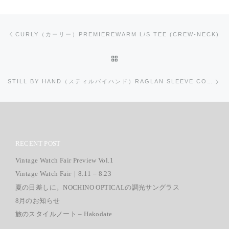
投稿ナビゲーション
前の投稿
CURLY（カーリー）PREMIEREWARM L/S TEE (CREW-NECK)
投稿リストに戻る
次
STILL BY HAND（スティルバイハンド）RAGLAN SLEEVE COTTON SHIRTS
RECENT POST
Vintage Watch Fair Preview Vol.1
Vintage Watch Fair｜8.11 – 8.23
夏の日差しに。NOCHINO OPTICALの調光サングラス
8月のお知らせ
旅のスタイルノート – Hakodate