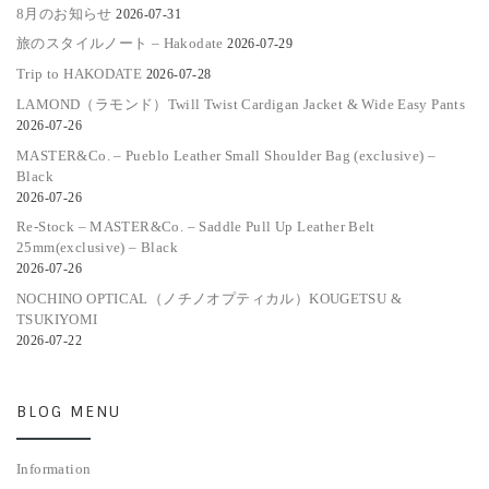
8月のお知らせ
2026-07-31
旅のスタイルノート – Hakodate
2026-07-29
Trip to HAKODATE
2026-07-28
LAMOND（ラモンド）Twill Twist Cardigan Jacket & Wide Easy Pants
2026-07-26
MASTER&Co. – Pueblo Leather Small Shoulder Bag (exclusive) –
Black
2026-07-26
Re-Stock – MASTER&Co. – Saddle Pull Up Leather Belt
25mm(exclusive) – Black
2026-07-26
NOCHINO OPTICAL（ノチノオプティカル）KOUGETSU &
TSUKIYOMI
2026-07-22
BLOG MENU
Information