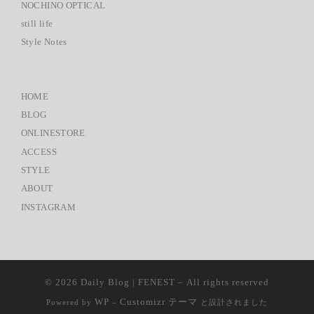
NOCHINO OPTICAL
still life
Style Notes
HOME
BLOG
ONLINESTORE
ACCESS
STYLE
ABOUT
INSTAGRAM
© 2026
Daily Blog | FENEST
– All rights reserved
WP
Customizr テーマ
Powered by
–
と設計されました