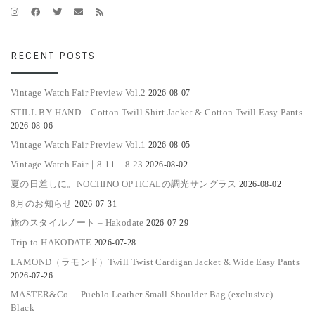
RECENT POSTS
Vintage Watch Fair Preview Vol.2
2026-08-07
STILL BY HAND – Cotton Twill Shirt Jacket & Cotton Twill Easy Pants
2026-08-06
Vintage Watch Fair Preview Vol.1
2026-08-05
Vintage Watch Fair｜8.11 – 8.23
2026-08-02
夏の日差しに。NOCHINO OPTICALの調光サングラス
2026-08-02
8月のお知らせ
2026-07-31
旅のスタイルノート – Hakodate
2026-07-29
Trip to HAKODATE
2026-07-28
LAMOND（ラモンド）Twill Twist Cardigan Jacket & Wide Easy Pants
2026-07-26
MASTER&Co. – Pueblo Leather Small Shoulder Bag (exclusive) –
Black