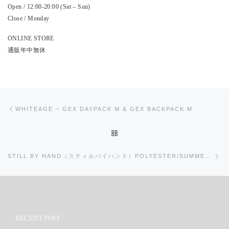
Open / 12:00-20:00 (Sat – Sun)
Close / Monday
ONLINE STORE
通販年中無休
投稿ナビゲーション
前の投稿
WHITEAGE – GEX DAYPACK M & GEX BACKPACK M
投稿リストに戻る
次
STILL BY HAND（スティルバイハンド）POLYESTER/SUMMER WOOL 2TUCK EASY PANTS
RECENT POST