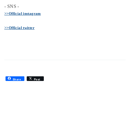
- SNS -
>>Official instagram
>>Official twitter
Share
Post