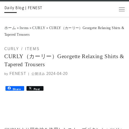
Daily Blog | FENEST
コンテンツへスキップ
メニ
ホーム
Items
CURLY
»
»
»
CURLY（カーリー）Georgette Relaxing Shirts &
Tapered Trousers
CURLY
ITEMS
CURLY（カーリー）Georgette Relaxing Shirts &
Tapered Trousers
FENEST
2024-04-20
by
|
公開済み
Share
Post