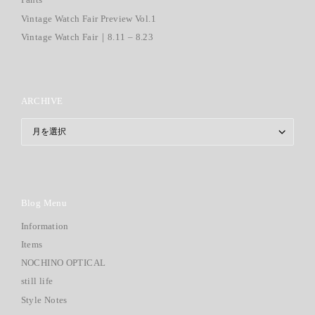
Vintage Watch Fair Preview Vol.1
Vintage Watch Fair｜8.11 – 8.23
ARCHIVE
ARCHIVE
Blog Menu
Information
Items
NOCHINO OPTICAL
still life
Style Notes