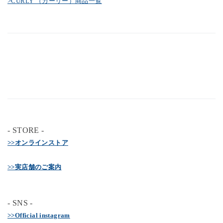
>CURLY （カーリー）商品一覧
- STORE -
>>オンラインストア
>>実店舗のご案内
- SNS -
>>Official instagram