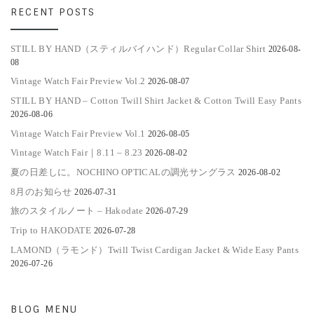
RECENT POSTS
STILL BY HAND（スティルバイハンド）Regular Collar Shirt
2026-08-
08
Vintage Watch Fair Preview Vol.2
2026-08-07
STILL BY HAND – Cotton Twill Shirt Jacket & Cotton Twill Easy Pants
2026-08-06
Vintage Watch Fair Preview Vol.1
2026-08-05
Vintage Watch Fair｜8.11 – 8.23
2026-08-02
夏の日差しに。NOCHINO OPTICALの調光サングラス
2026-08-02
8月のお知らせ
2026-07-31
旅のスタイルノート – Hakodate
2026-07-29
Trip to HAKODATE
2026-07-28
LAMOND（ラモンド）Twill Twist Cardigan Jacket & Wide Easy Pants
2026-07-26
BLOG MENU