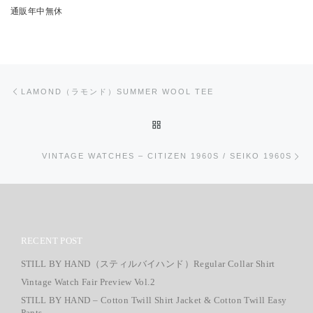
通販年中無休
投稿ナビゲーション
前の投稿
LAMOND（ラモンド）SUMMER WOOL TEE
投稿リストに戻る
次
VINTAGE WATCHES – CITIZEN 1960S / SEIKO 1960S
RECENT POST
STILL BY HAND（スティルバイハンド）Regular Collar Shirt
Vintage Watch Fair Preview Vol.2
STILL BY HAND – Cotton Twill Shirt Jacket & Cotton Twill Easy
Pants