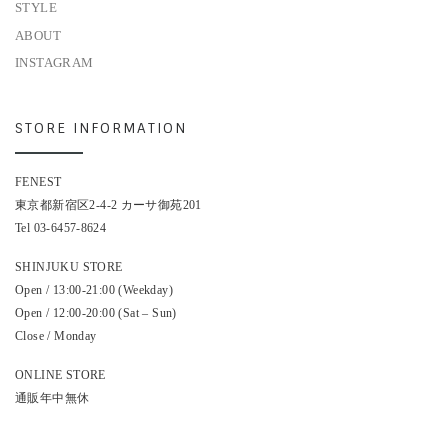
STYLE
ABOUT
INSTAGRAM
STORE INFORMATION
FENEST
東京都新宿区2-4-2 カーサ御苑201
Tel 03-6457-8624
SHINJUKU STORE
Open / 13:00-21:00 (Weekday)
Open / 12:00-20:00 (Sat – Sun)
Close / Monday
ONLINE STORE
通販年中無休