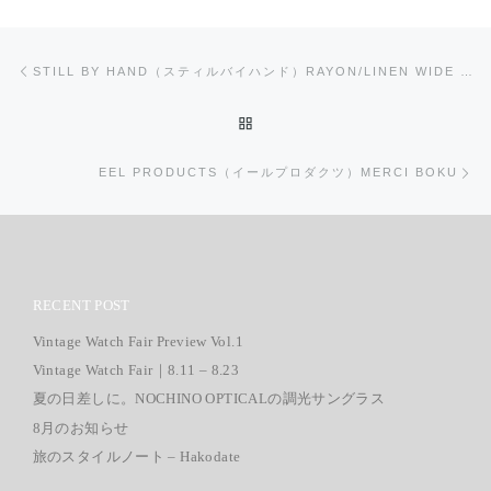
投稿ナビゲーション
前の投稿
STILL BY HAND（スティルバイハンド）RAYON/LINEN WIDE EASY PANTS
投稿リストに戻る
次
EEL PRODUCTS（イールプロダクツ）MERCI BOKU
RECENT POST
Vintage Watch Fair Preview Vol.1
Vintage Watch Fair｜8.11 – 8.23
夏の日差しに。NOCHINO OPTICALの調光サングラス
8月のお知らせ
旅のスタイルノート – Hakodate