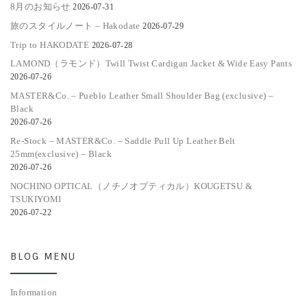
8月のお知らせ
2026-07-31
旅のスタイルノート – Hakodate
2026-07-29
Trip to HAKODATE
2026-07-28
LAMOND（ラモンド）Twill Twist Cardigan Jacket & Wide Easy Pants
2026-07-26
MASTER&Co. – Pueblo Leather Small Shoulder Bag (exclusive) –
Black
2026-07-26
Re-Stock – MASTER&Co. – Saddle Pull Up Leather Belt
25mm(exclusive) – Black
2026-07-26
NOCHINO OPTICAL（ノチノオプティカル）KOUGETSU &
TSUKIYOMI
2026-07-22
BLOG MENU
Information