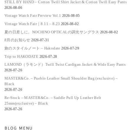
STILL BY HAND – Cotton Twill Shirt Jacket & Cotton Twill Easy Pants
2026-08-06
Vintage Watch Fair Preview Vol.1
2026-08-05
Vintage Watch Fair｜8.11 – 8.23
2026-08-02
夏の日差しに。NOCHINO OPTICALの調光サングラス
2026-08-02
8月のお知らせ
2026-07-31
旅のスタイルノート – Hakodate
2026-07-29
Trip to HAKODATE
2026-07-28
LAMOND（ラモンド）Twill Twist Cardigan Jacket & Wide Easy Pants
2026-07-26
MASTER&Co. – Pueblo Leather Small Shoulder Bag (exclusive) –
Black
2026-07-26
Re-Stock – MASTER&Co. – Saddle Pull Up Leather Belt
25mm(exclusive) – Black
2026-07-26
BLOG MENU