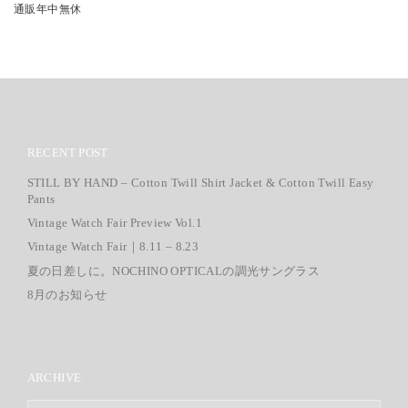
通販年中無休
RECENT POST
STILL BY HAND – Cotton Twill Shirt Jacket & Cotton Twill Easy
Pants
Vintage Watch Fair Preview Vol.1
Vintage Watch Fair｜8.11 – 8.23
夏の日差しに。NOCHINO OPTICALの調光サングラス
8月のお知らせ
ARCHIVE
ARCHIVE