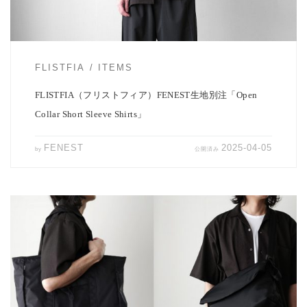
FLISTFIA
ITEMS
FLISTFIA（フリストフィア）FENEST生地別注「Open
Collar Short Sleeve Shirts」
FENEST
2025-04-05
by
公開済み
今春シーズンよりデビューの日本のバッグブランド NESK（ネスク）
より4型のバッグのご紹介。 NES […]