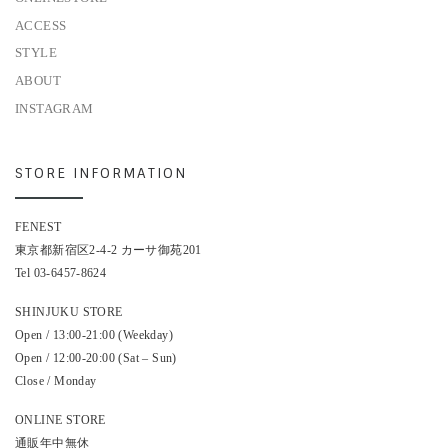
ACCESS
STYLE
ABOUT
INSTAGRAM
STORE INFORMATION
FENEST
東京都新宿区2-4-2 カーサ御苑201
Tel 03-6457-8624
SHINJUKU STORE
Open / 13:00-21:00 (Weekday)
Open / 12:00-20:00 (Sat – Sun)
Close / Monday
ONLINE STORE
通販年中無休