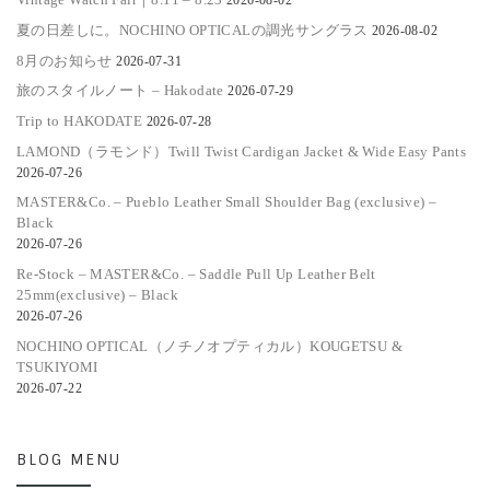
2026-08-02
夏の日差しに。NOCHINO OPTICALの調光サングラス
2026-08-02
8月のお知らせ
2026-07-31
旅のスタイルノート – Hakodate
2026-07-29
Trip to HAKODATE
2026-07-28
LAMOND（ラモンド）Twill Twist Cardigan Jacket & Wide Easy Pants
2026-07-26
MASTER&Co. – Pueblo Leather Small Shoulder Bag (exclusive) –
Black
2026-07-26
Re-Stock – MASTER&Co. – Saddle Pull Up Leather Belt
25mm(exclusive) – Black
2026-07-26
NOCHINO OPTICAL（ノチノオプティカル）KOUGETSU &
TSUKIYOMI
2026-07-22
BLOG MENU