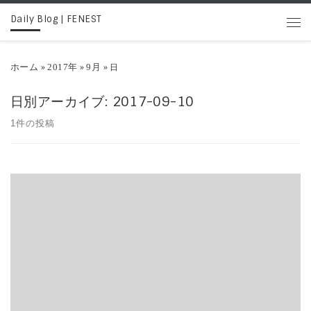
Daily Blog | FENEST
コンテンツへスキップ
メニ
ホーム
2017年
9月
»
»
»
日
日別アーカイブ:
2017-09-10
1件の投稿
KLEMAN より新作レザーシューズが登場。