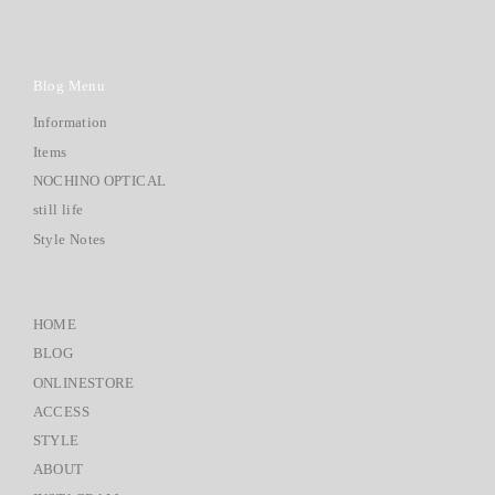
Blog Menu
Information
Items
NOCHINO OPTICAL
still life
Style Notes
HOME
BLOG
ONLINESTORE
ACCESS
STYLE
ABOUT